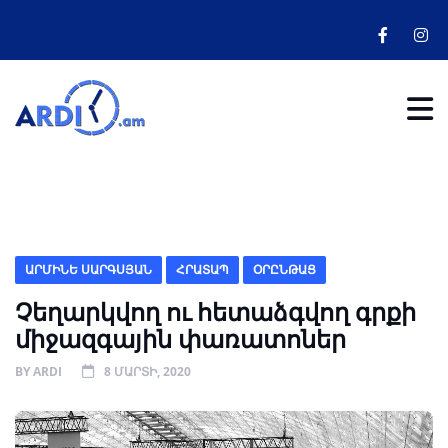
ԱՐՄԻՆԵ ՍԱՐԳՍՅԱՆ
ՀՐԱՏԱՊ
ՕՐԸՆԹԱՑ
Չեղարկվող ու հետաձգվող գրքի
միջազգային փառատոներ
BY
ARDI
8 ՄԱՐՏԻ, 2020