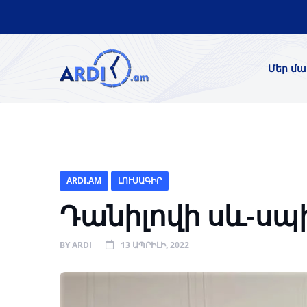
Մեր մա
ARDI.AM
ԼՈՒՍԱԳԻՐ
Դանիլովի սև-ս
BY
ARDI
13 ԱՊՐԻԼԻ, 2022