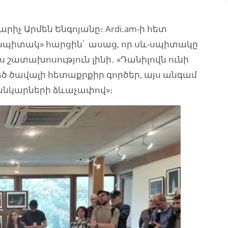
իչ Արմեն Ենգոյանը։ Ardi.am-ի հետ
-սպիտակ» հարցին՝ ասաց, որ սև-սպիտակը
ես շատախոսություն լինի․ «Դանիլովն ունի
 ծավալի հետաքրքիր գործեր, այս անգամ
սանկարների ձևաչափով»։