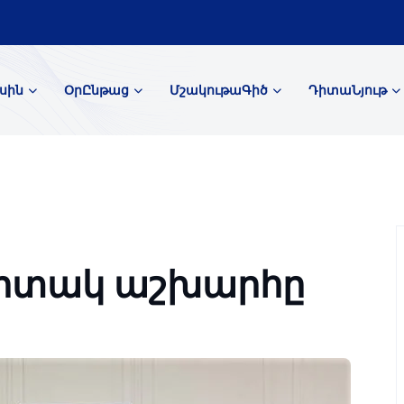
սին
ՕրԸնթաց
ՄշակութաԳիծ
ԴիտաՆյութ
պիտակ աշխարհը