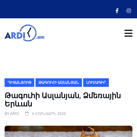
ԴԻՏԱՆՅՈՒԹ
ԹԱԳՈՒՀԻ ԱՍԼԱՆՅԱՆ
ԼՈՒՍԱԳԻՐ
Թագուհի Ասլանյան, Ձմեռային
Երևան
BY
ARDI
4 ՀՈՒՆՎԱՐԻ, 2020