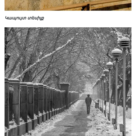
Կապույտ տեսիլք