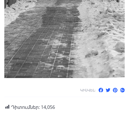
ԿԻՍՎԵԼ:
Դիտումներ:
14,056