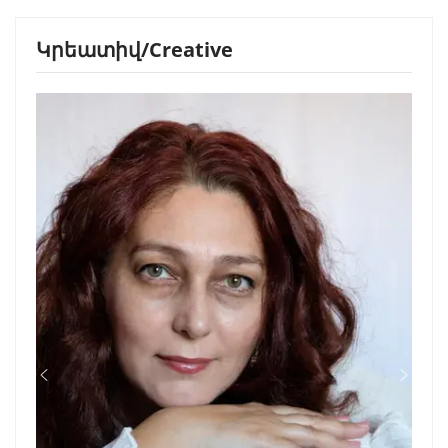
Կրեատիվ/Creative