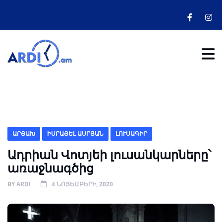
ԱՐՑԱԽ
ԻՍՐԱՅԵԼ ԱՍՐՅԱՆ
ԼՈՒՍԱԳԻՐ
Ադրիան Վոտյեի լուսանկարները՝
առաջնագծից
BY
ARDI
4 ՆՈՅԵՄԲԵՐԻ, 2020