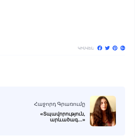
ԿԻՍՎԵԼ:
Հաջորդ Գրառումը
«Տպավորություն,
արևածագ…»