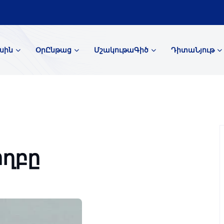
սին
ՕրԸնթաց
ՄշակութաԳիծ
ԴիտաՆյութ
ողբը