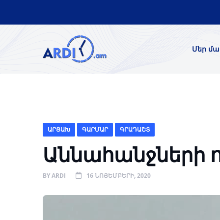
Մեր մա
ԱՐՑԱԽ
ԳԱՐՄԱՐ
ԳՐԱԴԱՇՏ
Աննահանջների 
BY
ARDI
16 ՆՈՅԵՄԲԵՐԻ, 2020