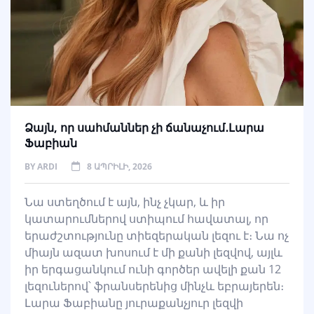
Ձայն, որ սահմաններ չի ճանաչում․Լարա
Ֆաբիան
BY
ARDI
8 ԱՊՐԻԼԻ, 2026
Նա ստեղծում է այն, ինչ չկար, և իր
կատարումներով ստիպում հավատալ, որ
երաժշտությունը տիեզերական լեզու է։ Նա ոչ
միայն ազատ խոսում է մի քանի լեզվով, այլև
իր երգացանկում ունի գործեր ավելի քան 12
լեզուներով՝ ֆրանսերենից մինչև եբրայերեն։
Լարա Ֆաբիանը յուրաքանչյուր լեզվի