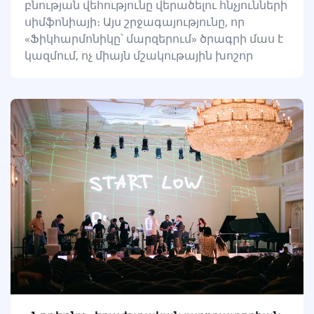
բնության վեհությունը վերածելու հնչյունների
սիմֆոնիայի։ Այս շրջագայությունը, որ
«Ֆիկհարմոնիկը՝ մարզերում» ծրագրի մաս է
կազմում, ոչ միայն մշակութային խոշոր