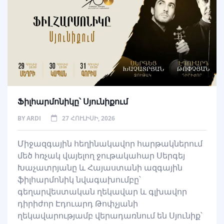
Ֆիլհարմոնիկը՝ Սյունիքում
BY
ARDI
27 ՀՈՒԼԻՍԻ, 2026
Միջազգային հեղինակավոր հարթակներում
մեծ հռչակ վայելող ջութակահար Սերգեյ
Խաչատրյանը և Հայաստանի ազգային
ֆիլհարմոնիկ նվագախումբը՝
գեղարվեստական ղեկավար և գլխավոր
դիրիժոր Էդուարդ Թոփչյանի
ղեկավարությամբ վերադառնում են Սյունիք՝