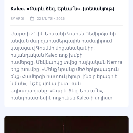
Kaleo․ «Բարև ձեզ, Երևա՜ն»․ (տեսանյութ)
BY
ARDI
22 ՄԱՐՏԻ, 2026
Մարտի 21-ին Երևանի Կարեն Դեմիրճյանի
անվան մարզահամերգային համալիրում
կայացավ Գրեմմի մրցանակակիր,
իսլանդական Kaleo ռոք խմբի
համերգը։ Մեկնարկը տվեց հայկական Nemra
ռոք խումբը։ «Մենք նրանց մեծ երկրպագուն
ենք։ Համերգի հատուկ հյուր լինելը երազի է
նման»,- նշեց վոկալիստ Վան
Եղիազարյանը։ «Բարև ձեզ, Երևա՜ն»,-
հանդիսատեսին ողջունեց Kaleo-ի սոլիստ