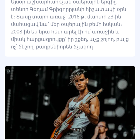
Այսօր աշխարհահռչակ օպերային երգիչ,
տենոր Գեղամ Գրիգորրյանի հիշատակի օրն
է։ Տասը տարի առաջ՝ 2016 թ․ մարտի 23-ին
մահացավ նա՝ մեր օպերային բեմի հսկան։
2008-ին ես նրա հետ արել էի իմ առաջին և
միակ հարցազրույցը՝ իր շքեղ, աչք շոյող, բայց
ոչ՝ ճնշող, քաղքենիորեն ճչացող