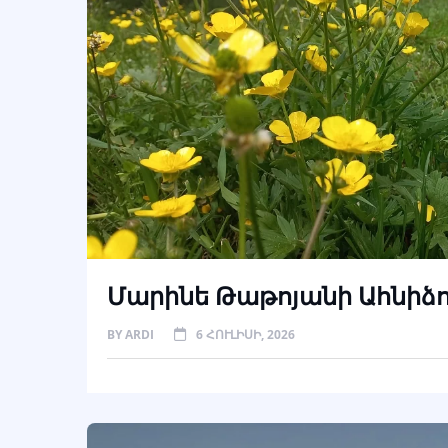
Մարինե Թաթոյանի Ահնիձ
BY
ARDI
6 ՀՈՒԼԻՍԻ, 2026