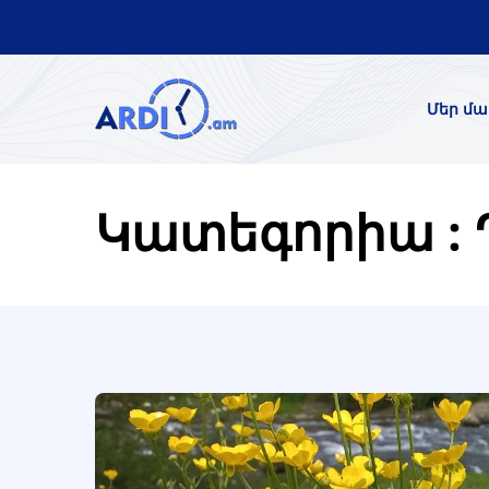
Մեր մա
Կատեգորիա : 