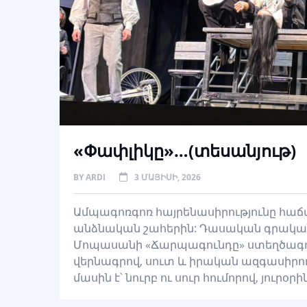
«Փափլիկը»…(տեսանյութ)
BY
ARDI
3 ՄԱՅԻՍԻ, 2026
Ամպագոռգոռ հայրենասիրությունը հաճախ
անձնական շահերին: Դասական գրականո
Մոպասանի «Ճարպագունդը» ստեղծագո
վերնագրով, սուտ և իրական ազգասիրո
մասին է՝ նուրբ ու սուր հումորով, յու