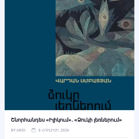
Շնորհանդես «Իլիկում»․ «Ձուկի լեռներում»
BY
ARDI
8 ՀՈՒԼԻՍԻ, 2026