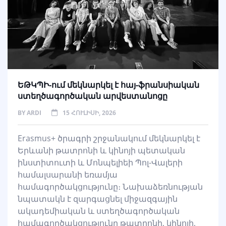
ԵԹԿՊԻ-ում մեկնարկել է հայ-ֆրանսիական
ստեղծագործական արվեստանոցը
BY
ARDI
15 ՀՈՒԼԻՍԻ, 2026
Erasmus+ ծրագրի շրջանակում մեկնարկել է
Երևանի թատրոնի և կինոյի պետական
ինստիտուտի և Մոնպելիեի Պոլ-Վալերի
համալսարանի եռամյա
համագործակցությունը։ Նախաձեռնության
նպատակն է զարգացնել միջազգային
ակադեմիական և ստեղծագործական
համագործակցությունը թատրոնի, կինոյի,