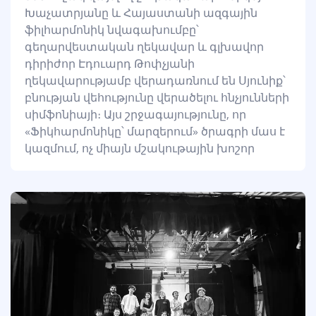
Խաչատրյանը և Հայաստանի ազգային
ֆիլհարմոնիկ նվագախումբը՝
գեղարվեստական ղեկավար և գլխավոր
դիրիժոր Էդուարդ Թոփչյանի
ղեկավարությամբ վերադառնում են Սյունիք՝
բնության վեհությունը վերածելու հնչյունների
սիմֆոնիայի։ Այս շրջագայությունը, որ
«Ֆիկհարմոնիկը՝ մարզերում» ծրագրի մաս է
կազմում, ոչ միայն մշակութային խոշոր