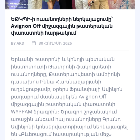
ԵԹԿՊԻ-ի ուսանողների ներկայացումը՝
Avignon Off միջազգային թատերական
փառատոնի հարթակում
BY
ARDI
30 ՀՈՒԼԻՍԻ, 2026
Երևանի թատրոնի և կինոյի պետական
ինստիտուտի Թատրոնի ֆակուլտետի
ուսանողները, Թատերարվեստի ամբիոնի
դասախոս Իննա Հախնազարյանի
ուղեկցությամբ, օրերս Ֆրանսիայի Ավինյոն
քաղաքում մասնակցել են Avignon Off
միջազգային թատերական փառատոնի
WYPPAM ծրագրին։ Ծրագրի շրջանակում
առաջին անգամ հայ ուսանողները Գրանդ
Ավինյոնի կոնսերվատորիայում ներկայացրել
են «Բևեռացում հասարակության մեջ»