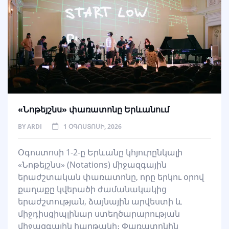
«Նոթեյշնս» փառատոնը Երևանում
BY
ARDI
1 ՕԳՈՍՏՈՍԻ, 2026
Օգոստոսի 1-2-ը Երևանը կհյուրընկալի
«Նոթեյշնս» (Notations) միջազգային
երաժշտական փառատոնը, որը երկու օրով
քաղաքը կվերածի ժամանակակից
երաժշտության, ձայնային արվեստի և
միջդիսցիպլինար ստեղծարարության
միջազգային հարթակի։ Փառատոնին