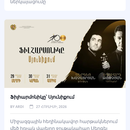
ներկայացումը
Ֆիլհարմոնիկը՝ Սյունիքում
BY
ARDI
27 ՀՈՒԼԻՍԻ, 2026
Միջազգային հեղինակավոր հարթակներում
մեծ հռչակ վայելող ջութակահար Սերգեյ