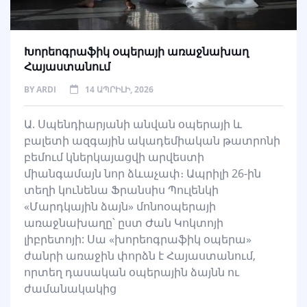
Խորեոգրաֆիկ օպերայի առաջնախաղ
Հայաստանում
BY
ARDI
14 ԱՊՐԻԼԻ, 2026
Ա. Սպենդիարյանի անվան օպերայի և
բալետի ազգային ակադեմիական թատրոնի
բեմում կներկայացվի արվեստի
միանգամայն նոր ձևաչափ։ Ապրիլի 26-ին
տեղի կունենա Ֆրանսիս Պուլենկի
«Մարդկային ձայն» մոնոօպերայի
առաջնախաղը՝ ըստ Ժան Կոկտոյի
լիբրետոյի: Սա «խորեոգրաֆիկ օպերա»
ժանրի առաջին փորձն է Հայաստանում,
որտեղ դասական օպերային ձայնն ու
ժամանակակից