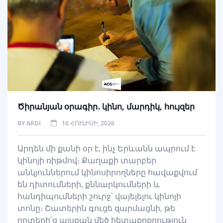
Ծիրանյան օրագիր․ կինո, մարդիկ, հույզեր
BY
ARDI
16 ՀՈՒԼԻՍԻ, 2026
Արդեն մի քանի օր է, ինչ Երևանն ապրում է
կինոյի ռիթմով։ Քաղաքի տարբեր
անկյուններում կինոսիրողները հավաքվում
են դիտումների, քննարկումների և
հանդիպումների շուրջ՝ վայելելու կինոյի
տոնը։ Շատերին գուցե զարմացնի, թե
որտեղի՛ց այսքան մեծ հետաքրքրություն