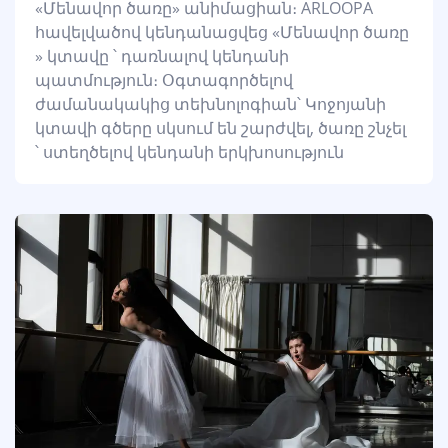
«Մենավոր ծառը» անիմացիան։ ARLOOPA
հավելվածով կենդանացվեց «Մենավոր ծառը
» կտավը ՝ դառնալով կենդանի
պատմություն։ Օգտագործելով
ժամանակակից տեխնոլոգիան՝ Կոջոյանի
կտավի գծերը սկսում են շարժվել, ծառը շնչել
՝ ստեղծելով կենդանի երկխոսություն