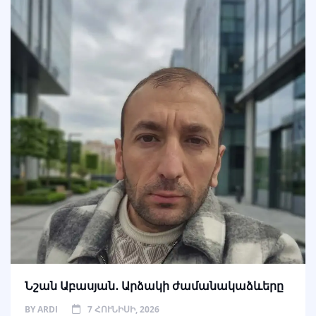
Նշան Աբասյան․ Արձակի ժամանակաձևերը
BY
ARDI
7 ՀՈՒՆԻՍԻ, 2026