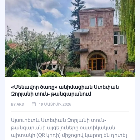
«Մենավոր ծառը» անիմացիան Ստեփան
Զորյանի տուն- թանգարանում
BY
ARDI
19 ՄԱՅԻՍԻ, 2026
Այսուհետև Ստեփան Զորյանի տուն-
թանգարանի այցելուները օպտիկական
պիտակի (QR կոդի) միջոցով կարող են դիտել