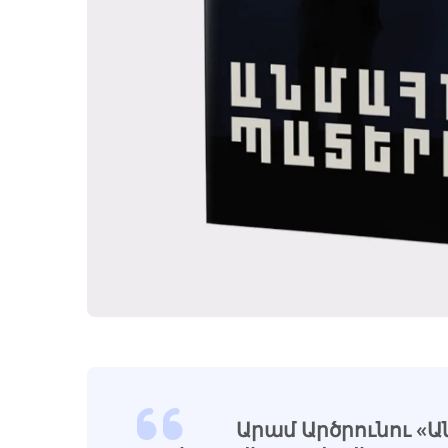
Արամ Արծրունու «