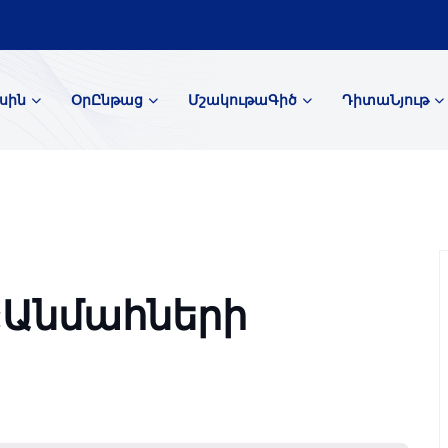
սին
ՕրԸնթաց
ՄշակութաԳիծ
ԴիտաՆյութ
«Անմահների