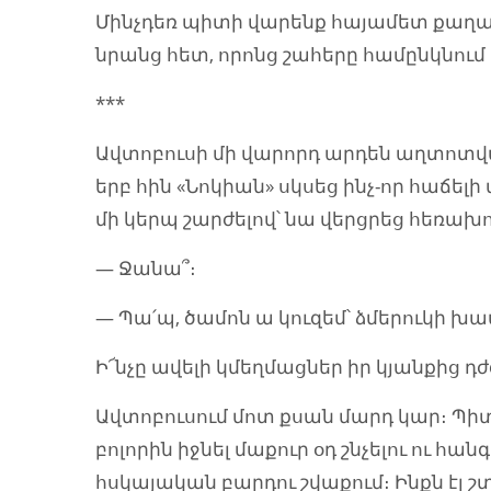
Մինչդեռ պիտի վարենք հայամետ քաղաք
նրանց հետ, որոնց շահերը համընկնում
***
Ավտոբուսի մի վարորդ արդեն աղտոտվա
երբ հին «Նոկիան» սկսեց ինչ-որ հաճելի 
մի կերպ շարժելով՝ նա վերցրեց հեռախո
— Ջանա՞։
— Պա՛պ, ծամոն ա կուզեմ՝ ձմերուկի խա
Ի՜նչը ավելի կմեղմացներ իր կյանքից դժ
Ավտոբուսում մոտ քսան մարդ կար։ Պ
բոլորին իջնել մաքուր օդ շնչելու ու հ
հսկայական բարդու շվաքում։ Ինքն էլ շ