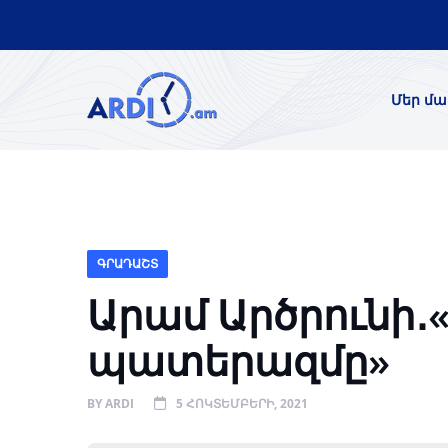
Մեր մա
ԳՐԱԴԱՇՏ
Արամ Արծրունի․
պատերազմը»
BY
ARDI
5 ՀՈԿՏԵՄԲԵՐԻ, 2021