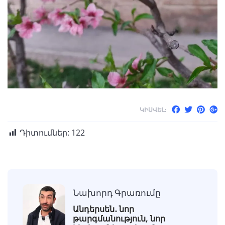
ԿԻՍՎԵԼ:
Դիտումներ:
122
Նախորդ Գրառումը
Անդերսեն․ նոր
թարգմանություն, նոր