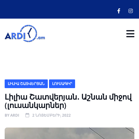
ԼԻԼԻԱ ՇԱՏՎԵՐՅԱՆ
ԼՈՒՍԱԳԻՐ
Լիլիա Շատվերյան․ Աշնան միջով
(լուսանկարներ)
BY
ARDI
2 ՆՈՅԵՄԲԵՐԻ, 2022