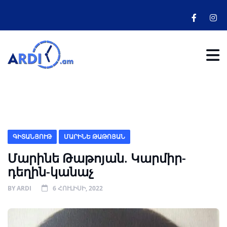
ԳԻՏԱՆՅՈՒԹ
ՄԱՐԻՆԵ ԹԱԹՈՅԱՆ
Մարինե Թաթոյան. Կարմիր-
դեղին-կանաչ
BY
ARDI
6 ՀՈՒԼԻՍԻ, 2022