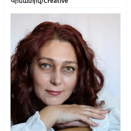
Կրեատիվ/Creative