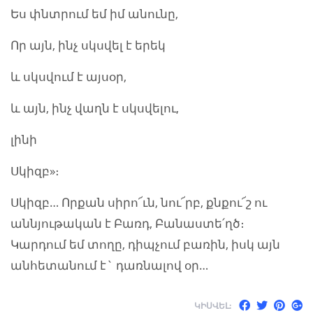
Ես փնտրում եմ իմ անունը,
Որ այն, ինչ սկսվել է երեկ
և սկսվում է այսօր,
և այն, ինչ վաղն է սկսվելու,
լինի
Սկիզբ»։
Սկիզբ… Որքան սիրո՜ւն, նու՜րբ, քնքու՜շ ու
աննյութական է Բառդ, Բանաստե՛ղծ։
Կարդում եմ տողը, դիպչում բառին, իսկ այն
անհետանում է` դառնալով օր…
ԿԻՍՎԵԼ: