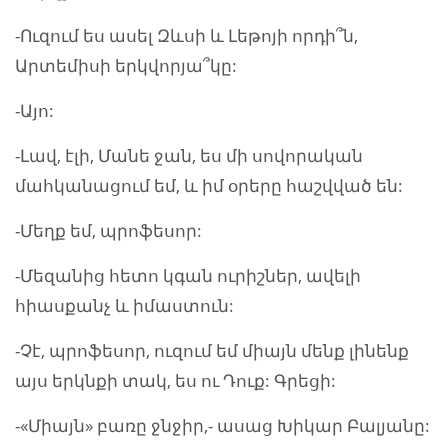
-Ուզում ես ասել Զևսի և Լեթոյի որդի՞ն,
Արտեմիսի երկվորյա՞կը:
-Այո:
-Լավ, էլի, Մանե ջան, ես մի սովորական
մահկանացում եմ, և իմ օրերը հաշվված են:
-Մեղք եմ, պրոֆեսոր:
-Մեզանից հետո կգան ուրիշներ, ավելի
հիասքանչ և իմաստուն:
-Չէ, պրոֆեսոր, ուզում եմ միայն մենք լինենք
այս երկնքի տակ, ես ու Դուք: Գրեցի:
-«Միայն» բառը ջնջիր,- ասաց Խիկար Բալյանը: