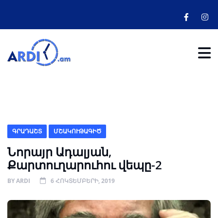
ԳՐԱԴԱՇՏ
ՄՇԱԿՈՒԹԱԳԻԾ
Նորայր Ադալյան,
Քարտուղարուհու վեպը-2
BY
ARDI
6 ՀՈԿՏԵՄԲԵՐԻ, 2019