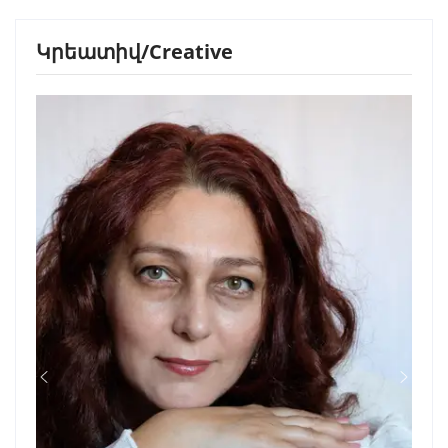
Կրեատիվ/Creative