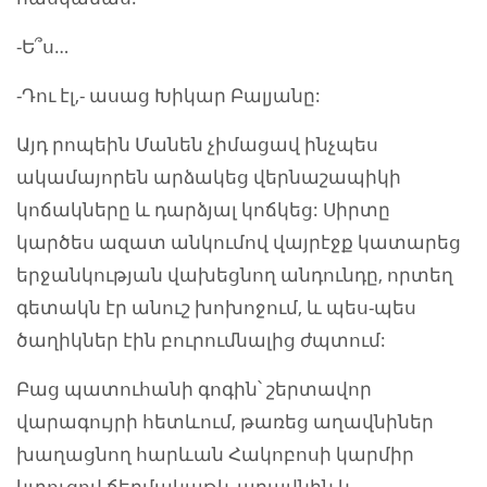
-Ե՞ս…
-Դու էլ,- ասաց Խիկար Բալյանը:
Այդ րոպեին Մանեն չիմացավ ինչպես
ակամայորեն արձակեց վերնաշապիկի
կոճակները և դարձյալ կոճկեց: Սիրտը
կարծես ազատ անկումով վայրէջք կատարեց
երջանկության վախեցնող անդունդը, որտեղ
գետակն էր անուշ խոխոջում, և պես-պես
ծաղիկներ էին բուրումնալից ժպտում:
Բաց պատուհանի գոգին՝ շերտավոր
վարագույրի հետևում, թառեց աղավնիներ
խաղացնող հարևան Հակոբոսի կարմիր
կտուցով ճերմակաթև աղավնին և