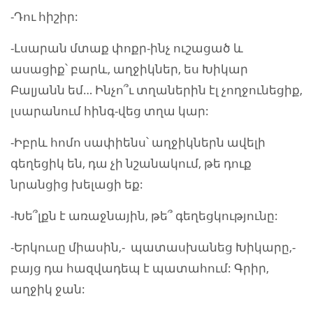
-Դու հիշիր:
-Լսարան մտաք փոքր-ինչ ուշացած և
ասացիք՝ բարև, աղջիկներ, ես Խիկար
Բալյանն եմ… Ինչո՞ւ տղաներին էլ չողջունեցիք,
լսարանում հինգ-վեց տղա կար:
-Իբրև հոմո սափիենս՝ աղջիկներն ավելի
գեղեցիկ են, դա չի նշանակում, թե դուք
նրանցից խելացի եք:
-Խե՞լքն է առաջնային, թե՞ գեղեցկությունը:
-Երկուսը միասին,- պատասխանեց Խիկարը,-
բայց դա հազվադեպ է պատահում: Գրիր,
աղջիկ ջան: