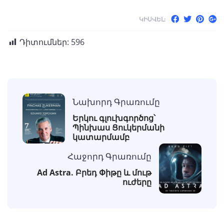
ԿԻՍՎԵԼ:
Դիտումներ:
596
Նախորդ Գրառումը
Երկու գլուխգործոց՝
Պինխաս Ցուկերմանի
կատարմամբ
Հաջորդ Գրառումը
Ad Astra. Բրեդ Փիթը և մութ
ուժերը