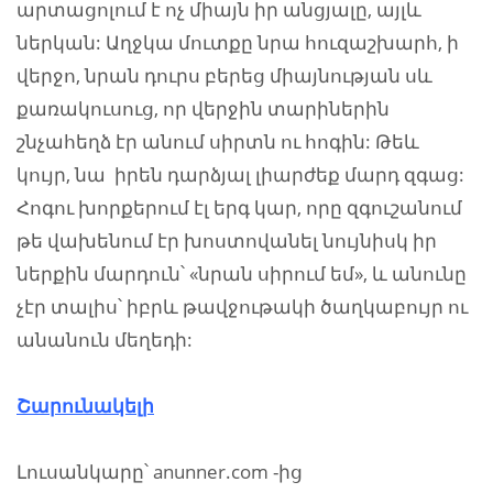
արտացոլում է ոչ միայն իր անցյալը, այլև
ներկան: Աղջկա մուտքը նրա հուզաշխարհ, ի
վերջո, նրան դուրս բերեց միայնության սև
քառակուսուց, որ վերջին տարիներին
շնչահեղձ էր անում սիրտն ու հոգին: Թեև
կույր, նա իրեն դարձյալ լիարժեք մարդ զգաց:
Հոգու խորքերում էլ երգ կար, որը զգուշանում
թե վախենում էր խոստովանել նույնիսկ իր
ներքին մարդուն՝ «նրան սիրում եմ», և անունը
չէր տալիս՝ իբրև թավջութակի ծաղկաբույր ու
անանուն մեղեդի:
Շարունակելի
Լուսանկարը՝ anunner.com -ից