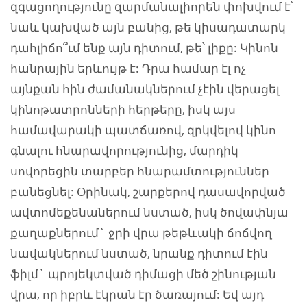
զգացողությունը զարմանալիորեն փոխվում է՝
նաև կախված այն բանից, թե կիսադատարկ
դահլիճո՞ւմ ենք այն դիտում, թե՝ լիքը: Կինոն
հանրային երևույթ է: Դրա համար էլ ոչ
այնքան հին ժամանակներում չէին վերացել
կինոթատրոնների հերթերը, իսկ այս
համավարակի պատճառով, զրկվելով կինո
գնալու հնարավորությունից, մարդիկ
սովորեցին տարբեր հնարամտություններ
բանեցնել: Օրինակ, շարքերով դասավորված
ավտոմեքենաներում նստած, իսկ ծովափնյա
քաղաքներում` ջրի վրա թեթևակի ճոճվող
նավակներում նստած, նրանք դիտում էին
ֆիլմ` պրոյեկտված դիմացի մեծ շինության
վրա, որ իբրև էկրան էր ծառայում: Եվ այդ