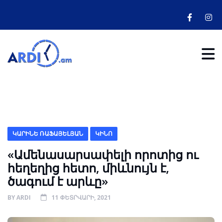
ԿԱՐԻՆԵ ՌԱՖԱՅԵԼՅԱՆ
ԿԻՆՈ
«Ամենասարսափելի որոտից ու
հեղեղից հետո, միևնույն է,
ծագում է արևը»
BY
ARDI
11 ՓԵՏՐՎԱՐԻ, 2021