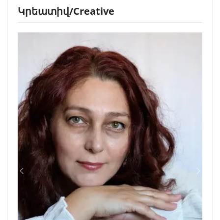
Կրեատիվ/Creative