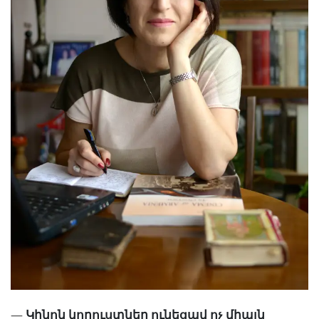
—
Կինոն կորուստներ ունեցավ ոչ միայն