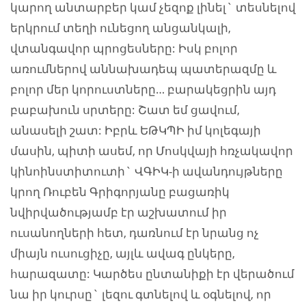
կարող անտարբեր կամ չեզոք լինել` տեսնելով
երկրում տեղի ունեցող անցանկալի,
վտանգավոր պրոցեսները: Իսկ բոլոր
առումներով աննախադեպ պատերազմը և
բոլոր մեր կորուստները… բարակեցրին այդ
բաբախուն սրտերը: Շատ եմ ցավում,
անասելի շատ: Իբրև ԵԹԿՊԻ իմ կոլեգայի
մասին, պիտի ասեմ, որ Մոսկվայի հռչակավոր
կինոինստիտուտի` ՎԳԻԿ-ի ավանդույթները
կրող Ռուբեն Գրիգորյանը բացառիկ
նվիրվածությամբ էր աշխատում իր
ուսանողների հետ, դառնում էր նրանց ոչ
միայն ուսուցիչը, այլև ավագ ընկերը,
հարազատը: Կարծես ընտանիքի էր վերածում
նա իր կուրսը` լեզու գտնելով և օգնելով, որ