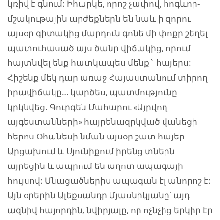
կռիվ է գնում: Իհարկե, որոշ չափով, հոգևոր-
մշակութային արժեքներն են նաև ի զորու
այսօր գիտակից մարդուն գոնե մի փոքր շեղել
պատուհասած այս ծանր վիճակից, որում
հայտնվել ենք հատկապես մենք` հայերս:
Հիշենք մեկ դար առաջ Հայաստանում տիրող
իրավիճակը… կարծես, պատմությունը
կրկնվեց. Գուրգեն Մահարու «Այրվող
այգեստանների» հայրենազրկված վանեցի
հերոս Օհանեսի նման այսօր շատ հայեր
Արցախում և Սյունիքում իրենց տներն
այրեցին և ապրում են աղոտ ապագայի
հույսով: Մնացածներիս ապագան էլ անորոշ է:
Այն օրերին Ալեքսանդր Մյասնիկյանը՝ այդ
ազնիվ հայորդին, նվիրյալը, որ ոչնչից երկիր էր