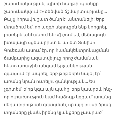
շարունակության, պիտի հաղթի «կյանքը
շարունակվում է» ծեծված ճշմարտությունը…
Բայց հիրավի, շատ ծանր է, անտանելի: Երբ
մտածում եմ, որ ազգի սերուցքն ենք կորցրել,
բառերն անէանում են: Հիշում եմ, մեծագույն
իտալացի սցենարիստ և պոետ Տոնինո
Գուեռան ասում էր, որ համակենտրոնացման
ճամբարից ազատվելուց որոշ ժամանակ
հետո առաջին անգամ երջանկության
զգացում էր ապրել, երբ թիթեռին նայել էր՝
առանց նրան ուտելու ցանկության… Ես
չգիտեմ, ե՛րբ կգա այն պահը, երբ կապրեմ, ինչ-
որ ուրախություն կամ հաճույք կզգամ՝ առանց
մեղավորության զգացման, որ այդ լույսի ճրագ
տղաները չկան, իրենց կյանքերը չապրած՝