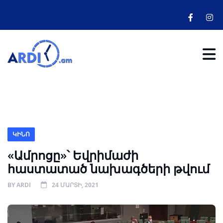
ԿԻՆՈ
«Ամրոցը»՝ Եվրիմաժի
հաստատած նախագծերի թվում
BY
ARDI
24 ՄԱՐՏԻ, 2021