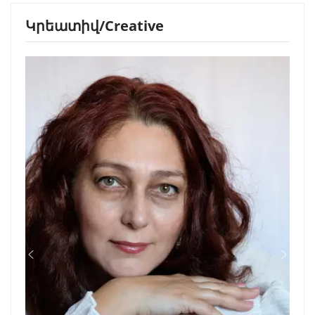
Կրեատիվ/Creative