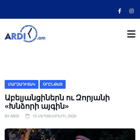
ՄԱՐԶԱԴԻՏԱԿ
ՕՐԸՆԹԱՑ
Աբելյանցիներն ու Զորյանի
«Խնձորի այգին»
BY
ARDI
15 ՍԵՊՏԵՄԲԵՐԻ, 2020