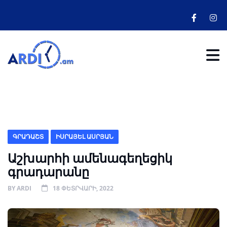
ԳՐԱԴԱՇՏ
ԻՍՐԱՅԵԼ ԱՍՐՅԱՆ
Աշխարհի ամենագեղեցիկ
գրադարանը
BY
ARDI
18 ՓԵՏՐՎԱՐԻ, 2022