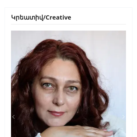
Կրեատիվ/Creative