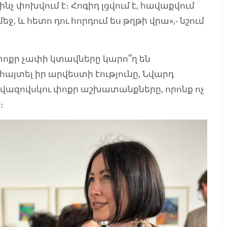
 ինչ փոխվում է։ Հոգիդ լցվում է, հավաքվում
ջ, և հետո դու հորդում ես թղթի վրա»,- նշում
ոքր չափի կտավները կարո՞ղ են
յտել իր արվեստի էությունը, Նվարդ
յվազովսկու փոքր աշխատանքները, որոնք ոչ
է։