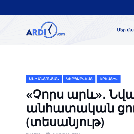
Մեր մա
ԱՆԻ ԱՆՏՈՆՅԱՆ
ԿԵՐՊԱՐՎԵՍՏ
ԿՐԵԱՏԻՎ
«Չորս արև»․ Նվ
անհատական ցո
(տեսանյութ)