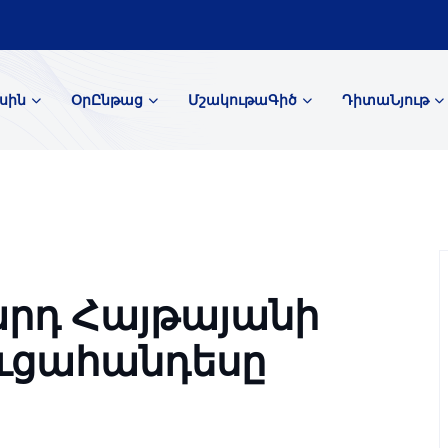
սին
ՕրԸնթաց
ՄշակութաԳիծ
ԴիտաՆյութ
արդ Հայթայանի
ւցահանդեսը