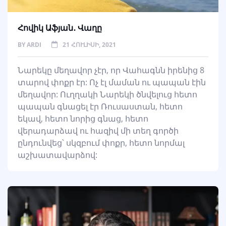
Հովիկ Աֆյան․ Վաղը
BY
ARDI
21 ՀՈՒԼԻՍԻ, 2021
Նարեկը մեղավոր չէր, որ Վահագնն իրենից 8
տարով փոքր էր: Ոչ էլ մաման ու պապան էին
մեղավոր: Ուղղակի Նարեկի ծնվելուց հետո
պապան գնացել էր Ռուսաստան, հետո
եկավ, հետո նորից գնաց, հետո
վերադարձավ ու հազիվ մի տեղ գործի
ընդունվեց՝ սկզբում փոքր, հետո նորմալ
աշխատավարձով: