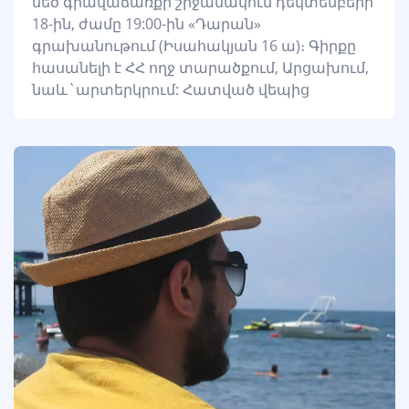
մեծ գրավաճառքի շրջանակում դեկտեմբերի
18-ին, ժամը 19:00-ին «Դարան»
գրախանութում (Իսահակյան 16 ա)։ Գիրքը
հասանելի է ՀՀ ողջ տարածքում, Արցախում,
նաև`արտերկրում: Հատված վեպից