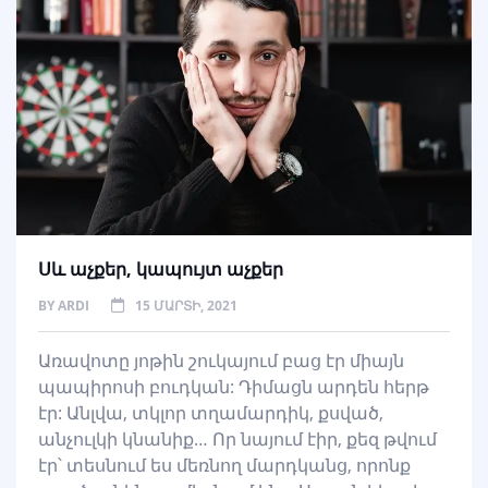
Սև աչքեր, կապույտ աչքեր
BY
ARDI
15 ՄԱՐՏԻ, 2021
Առավոտը յոթին շուկայում բաց էր միայն
պապիրոսի բուդկան: Դիմացն արդեն հերթ
էր: Անլվա, տկլոր տղամարդիկ, քսված,
անչուլկի կնանիք… Որ նայում էիր, քեզ թվում
էր՝ տեսնում ես մեռնող մարդկանց, որոնք