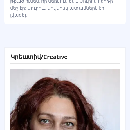
թքած ունեն, որ մեռնում են… Սուրոն հերթի
մեջ էր: Սուրուն նույնիսկ ատամներն էր
լվացել,
Կրեատիվ/Creative