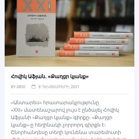
Հովիկ Աֆյան․ «Քաղցր կյանք»
BY
ARDI
8 ԴԵԿՏԵՄԲԵՐԻ, 2021
«Անտարես» հրատարակչությունը
«XXI» մատենաշարով լույս է ընծայել Հովիկ
Աֆյանի «Քաղցր կյանք» գիրքը։ «Քաղցր
կյանք»-ը հեղինակի չորրորդ գիրքն է։
Շնորհանդեսը տեղի կունենա տարեմուտի