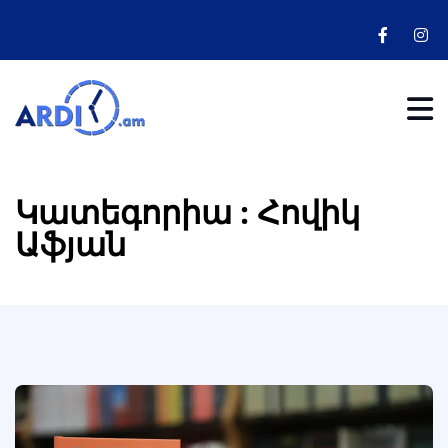
Կատեգորիա : Հովիկ
Աֆյան