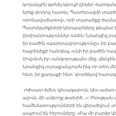
կողակցին գտնել Աբուլի ընկեր Վարդան
երեք փողոց հատել: Պատերազմի տարին
«տոնավաճառով», որի տարածքը ժամանա
Պատմվածքների կերպարները թեպետ ի
ընդհանրություններ ունեն: Նրանցից յու
իր բաժին «պարտավորությունը», իր բա
հայրենիքի հանդեպ, ունի իր բաժին հ
Մովսեսն իր «անզորության» մեջ, վերջին 
Նրանցից յուրաքանչյուրն ինչ-որ տեղ մե
հետ, իր քաղաքի հետ՝ փորձելով հա
«Կիսատ ձմեռ, կիսագարուն, կես ամառ ո
աշուն, մի ամբողջ թախիծ…»: Բնությա
համեմատությունների են վերածվում, տ
ապրում են հերոսները. «Բա մի բարձր կ