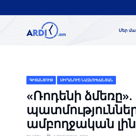
Մեր մա
ԳԻՏԱՆՅՈՒԹ
ՍԻՐԱՆՈՒՇ ՆԱԶԼՈՒԽԱՆՅԱՆ
«Ռոդենի ձմեռը»
պատմություններն
ամբողջական լին