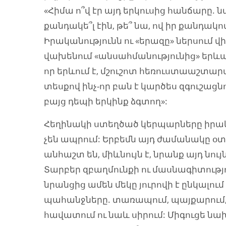
«Հիմա ո՞վ էր այդ երկուսից հանճարը. 
քանդակե՞լ էին, թե՞ նա, ով իր քանդակո
Իրականությունն ու «երազը» ներսում 
վախենում «անսահմանությունից» երևա
որ երևում է, մշուշոտ հեռուստաաշտարա
տեսքով ինչ-որ բան է կարծես զգուշացն
բայց դեպի երկինք ձգտող»:
Հեղինակի ստեղծած կերպարները իրակա
չեն ապրում: Երբեմն այդ ժամանակը օտ
անհաշտ են, միևնույն է, նրանք այդ նու
Տարբեր զբաղմունքի ու մասնագիտությ
նրանցից ամեն մեկը յուրովի է ընկալու
պահանջները. տառապում, պայքարում, 
հավատում ու նաև սիրում: Միգուցե 