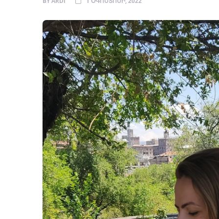
BY
ARDI
1 ՕԳՈՍՏՈՍԻ, 2022