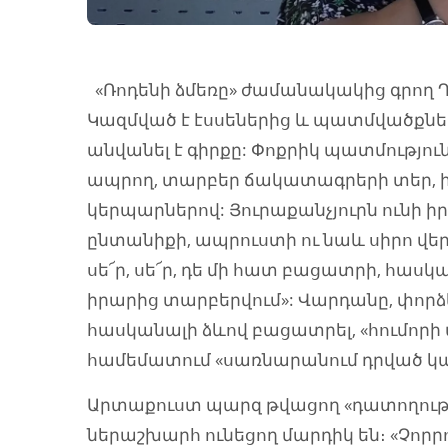
«Ռոդենի ձմեռը» ժամանակակից գրող Դա
Կազմված է էսսեներից և պատմվածքներ
անվանել է գիրքը: Փոքրիկ պատմություն
ապրող, տարբեր ճակատագրերի տեր, ի
կերպարներով: Յուրաքանչյուրն ունի 
ընտանիքի, ապրուստի ու նաև սիրո վերա
սե՜ր, սե՜ր, դե մի հատ բացատրի, հասկ
իրարից տարբերվում»: Վարդանը, փորձ
հասկանալի ձևով բացատրել, «հումորի վ
համեմատում «սառնարանում դրված կ
Արտաքուստ պարզ թվացող «դատողությ
ներաշխարհ ունեցող մարդիկ են։ «Չորր