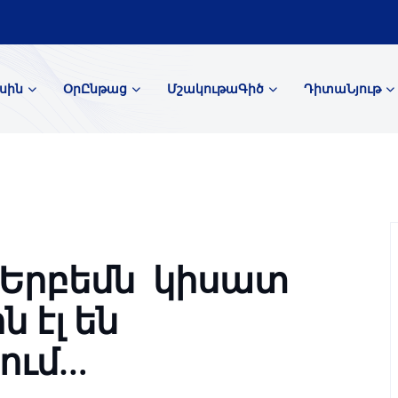
սին
ՕրԸնթաց
ՄշակութաԳիծ
ԴիտաՆյութ
. Երբեմն կիսատ
 էլ են
ում…