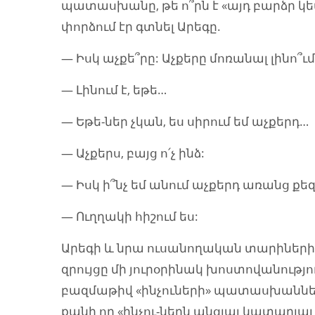
պատասխանը, թե ո՞րն է «այդ բարձր կետ
փորձում էր գտնել Արեգը.
— Իսկ աչքե՞րը: Աչքերը մոռանալ լինո՞ւմ 
— Լինում է, եթե…
— Եթե-ներ չկան, ես սիրում եմ աչքերդ…
— Աչքերս, բայց ո՛չ ինձ:
— Իսկ ի՞նչ եմ անում աչքերդ առանց քե
— Ուղղակի հիշում ես:
Արեգի և նրա ուսանողական տարիներ
զրույցը մի յուրօրինակ խոստովանություն
բազմաթիվ «ինչուների» պատասխանները
քանի որ «ինչու-ներն անցյալ կատարյալ 