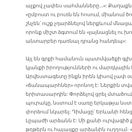
աչքով չափես սահմանները…»: Քաղաքներ
«ըմբոստ ու բուռն են հոսում, միանում ծ
շնչեն՝ ուշք չդարձնելով ներքևում մնա
որոնք միշտ ձգտում են «լայնացնել ու խո
անտարբեր դառնալ դրանց հանդեպ»:
Այլ են գրքի համանուն պատմվածքի գլ
կյանքի իրողությունների ու մարդկային
Արվեստագետը ինքն իրեն կիսով չափ օ
«ճանապարհներ» որոնող է: Ներքին տ
երիտասարդին: Փորձելով ցրել մտածում
պուրակը, նստում է սառը երկաթյա նստ
փորձում նկարել: Դիմացը՝ Երևանի հեն
Լըպաժի արձանն է: Մի քանի ուրվագիծ 
թղթերն ու հայացքը արձանին ուղղում։ 