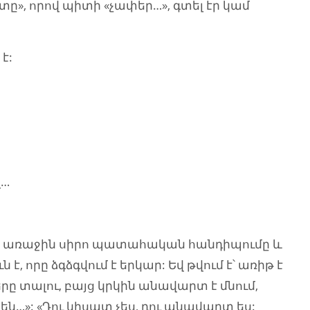
ը», որով պիտի «չափեր…», գտել էր կամ
է:
զ…
ի առաջին սիրո պատահական հանդիպումը և
 է, որը ձգձգվում է երկար: Եվ թվում է՝ առիթ է
 տալու, բայց կրկին անավարտ է մնում,
են…»: «Դու կիսատ չես, դու անավարտ ես: