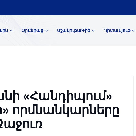
սին
ՕրԸնթաց
ՄշակութաԳիծ
ԴիտաՆյութ
անի «Հանդիպում»
տ» որմնանկարները
Ջաջուռ