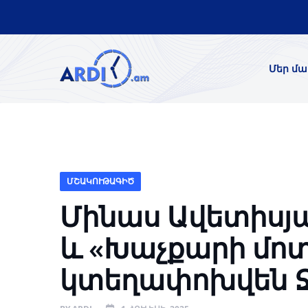
Մեր մա
ՄՇԱԿՈՒԹԱԳԻԾ
Մինաս Ավետիսյ
և «Խաչքարի մո
կտեղափոխվեն 