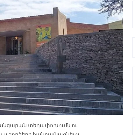
թանգարան տեղափոխումն ու
ալ գործերը հանրայնացնելու