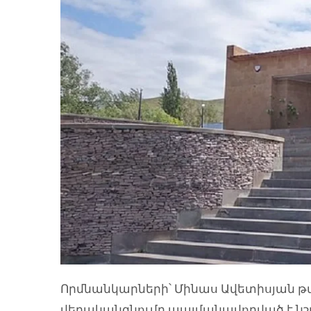
Որմնանկարների՝ Մինաս Ավետիսյան 
վերականգնումը պայմանավորված է նշյ