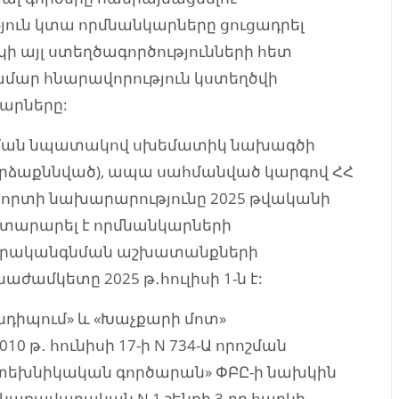
յուն կտա որմնանկարները ցուցադրել
ի այլ ստեղծագործությունների հետ
ամար հնարավորություն կստեղծվի
կարները:
ման նպատակով սխեմատիկ նախագծի
որձաքննված), ապա սահմանված կարգով ՀՀ
սպորտի նախարարությունը 2025 թվականի
յտարարել է որմնանկարների
երականգնման աշխատանքների
աժամկետը 2025 թ․հուլիսի 1-ն է:
նդիպում» և «Խաչքարի մոտ»
 թ․ հունիսի 17-ի N 734-Ա որոշման
ատեխնիկական գործարան» ՓԲԸ-ի նախկին
կառավարական N 1 շենքի 3-րդ հարկի