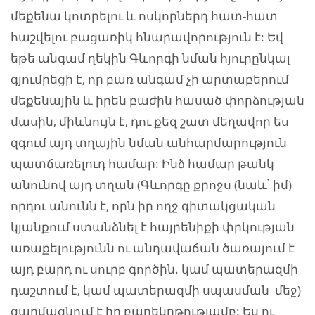
մեքենա կոտրելու և ոսկորներդ հատ-հատ
հաշվելու բացառիկ հնարավորություն է: Եվ
եթե անգամ ղեկին Գևորգի նման հյուրընկալ
գյումրեցի է, որ բառ անգամ չի արտաբերում
մեքենային և իրեն բաժին հասած փորձության
մասին, միևնույն է, դու քեզ շատ մեղավոր ես
զգում այդ տղային նման անհարմարություն
պատճառելուդ համար: Ինձ համար թանկ
անունով այդ տղան (Գևորգը քրոջս (նաև՝ իմ)
որդու անունն է, որն իր ողջ գիտակցական
կյանքում ստանձնել է հայրենիքի փրկության
առաքելությունն ու անդավաճան ծառայում է
այդ բարդ ու սուրբ գործին. կամ պատերազմի
դաշտում է, կամ պատերազմի սպասման մեջ)
զարմացնում է իր բարեկրթությամբ: Ես ու