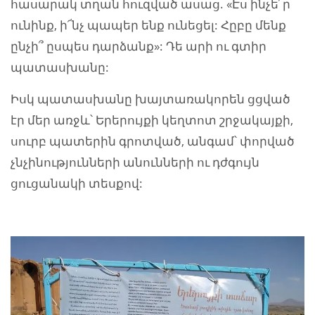
հասարակ տղան հուզված ասաց. «Էս ինչե՜ր
ունինք, ի՜նչ պապեր ենք ունեցել: Հըբը մենք
ընչի՞ ըսպես դարձանք»: Դե արի ու գտիր
պատասխանը:
Իսկ պատասխանը խայտառակորեն ցցված
էր մեր առջև՝ Երերույքի կեղտոտ շրջակայքի,
սուրբ պատերին գրոտված, անգամ՝ փորված
չնչինությունների անունների ու դժգույն
ցուցանակի տեսքով: