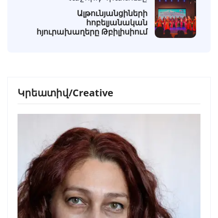
Ալթունյանցիների
հոբելյանական
հյուրախաղերը Թբիլիսիում
Կրեատիվ/Creative