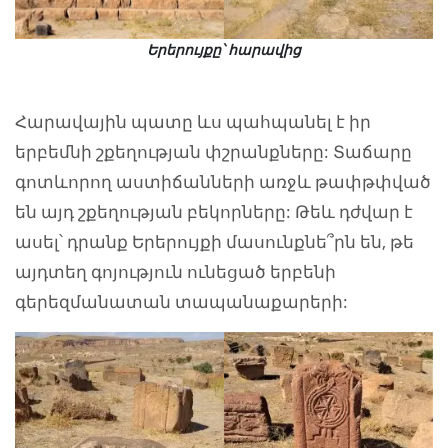
Երերույքը՝ հարավից
Հարավային պատը ևս պահպանել է իր
երբեմնի շքեղության փշրանքները: Տաճարը
գոտևորող աստիճանների առջև թափթփված
են այդ շքեղության բեկորները: Թեև դժվար է
ասել՝ դրանք Երերույքի մասունքնե՞րն են, թե
այդտեղ գոյություն ունեցած երբենի
գերեզմանատան տապանաքարերի: