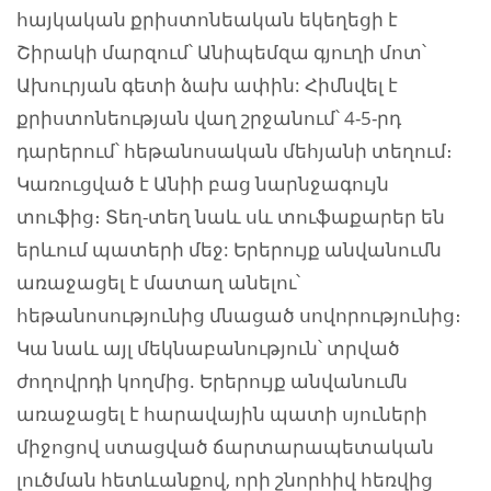
հայկական քրիստոնեական եկեղեցի է
Շիրակի մարզում՝ Անիպեմզա գյուղի մոտ՝
Ախուրյան գետի ձախ ափին: Հիմնվել է
քրիստոնեության վաղ շրջանում՝ 4-5-րդ
դարերում՝ հեթանոսական մեհյանի տեղում։
Կառուցված է Անիի բաց նարնջագույն
տուֆից։ Տեղ-տեղ նաև սև տուֆաքարեր են
երևում պատերի մեջ: Երերույք անվանումն
առաջացել է մատաղ անելու՝
հեթանոսությունից մնացած սովորությունից։
Կա նաև այլ մեկնաբանություն՝ տրված
ժողովրդի կողմից. Երերույք անվանումն
առաջացել է հարավային պատի սյուների
միջոցով ստացված ճարտարապետական
լուծման հետևանքով, որի շնորհիվ հեռվից