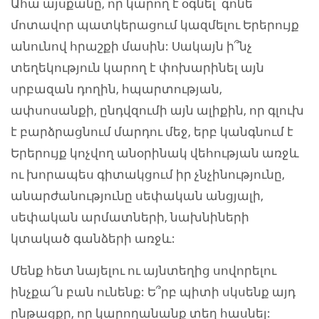
Ահա այսքանը, որ կարող է օգնել՝ գոնե
մոտավոր պատկերացում կազմելու Երերույք
անունով հրաշքի մասին: Սակայն ի՞նչ
տեղեկություն կարող է փոխարինել այն
սրբազան դողին, հպարտության,
ափսոսանքի, ընդվզումի այն ալիքին, որ գլուխ
է բարձրացնում մարդու մեջ, երբ կանգնում է
Երերույք կոչվող անօրինակ վեհության առջև
ու խորապես գիտակցում իր չնչինությունը,
անարժանությունը սեփական անցյալի,
սեփական արմատների, նախնիների
կտակած գանձերի առջև:
Մենք հետ նայելու ու այնտեղից սովորելու
ինչքա՜ն բան ունենք: Ե՞րբ պիտի սկսենք այդ
ընթացքը, որ կարողանանք տեղ հասնել: