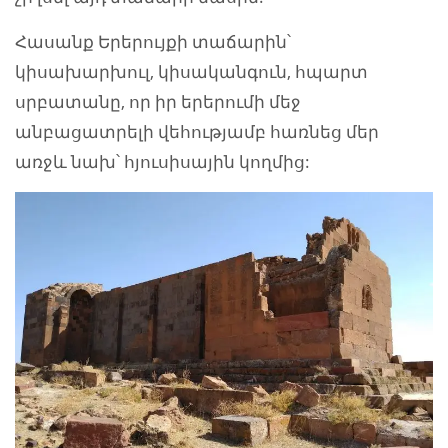
Հասանք Երերույքի տաճարին՝
կիսախարխուլ, կիսականգուն, հպարտ
սրբատանը, որ իր երերումի մեջ
անբացատրելի վեհությամբ հառնեց մեր
առջև նախ՝ հյուսիսային կողմից: