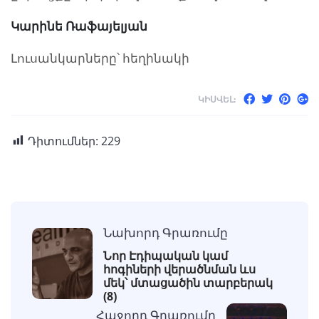
Կարինե Ռաֆայելյան
Լուսանկարները՝ հեղինակի
ԿԻՍՎԵԼ:
Դիտումներ:
229
Նախորդ Գրառումը
Նոր Էդիպական կամ
հոգիների վերածնման ևս
մեկ՝ մտացածին տարբերակ
(8)
Հաջորդ Գրառումը