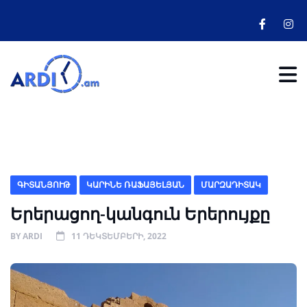
ԳԻՏԱՆՅՈՒԹ
ԿԱՐԻՆԵ ՌԱՖԱՅԵԼՅԱՆ
ՄԱՐԶԱԴԻՏԱԿ
Երերացող-կանգուն Երերույքը
BY
ARDI
11 ԴԵԿՏԵՄԲԵՐԻ, 2022