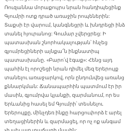
Ռուզաննա մորաքույրս նրան հանդիպեցինք
Գյումրի ոտք դրած առաջին րոպեներին:
Տաքսի էր վարում, կանգնեցրի և խնդրեցի ինձ
տանել հյուրանոց: Գումար չվերցրեց: Ի
պատասխան շնորհակալության՝ հնչեց
գյումրեցիների այնքա՜ն ինքնատիպ
պատասխանը. «Բարո՛վ էգաք»: Հենց այդ
պահին էլ որոշեցի նրան դիմել մեզ Երերույք
տանելու առաջարկով, որն ընդունվեց առանց
քննարկման: Ճանապարհին պատմում էր իր
մասին, գյումրվա կյանքի, զարմանում, որ ես
Երևանից հասել եմ Գյումրի՝ տեսնելու
Երերույքը, մինչդեռ ինքը հարցուփորձ է արել
տեղացիներին և զարմացել, որ ոչ ոք անգամ
չի լսել այդ տաճարի մասին: