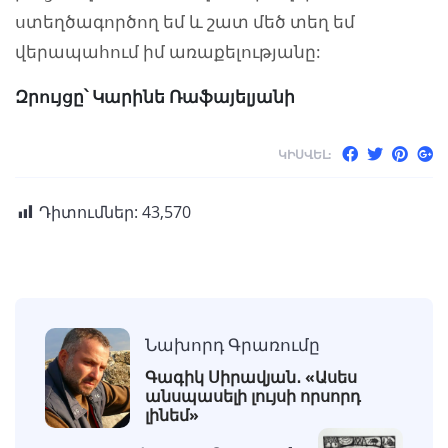
ստեղծագործող եմ և շատ մեծ տեղ եմ
վերապահում իմ առաքելությանը:
Զրույցը՝ Կարինե Ռաֆայելյանի
ԿԻՍՎԵԼ:
Դիտումներ:
43,570
Նախորդ Գրառումը
Գագիկ Սիրավյան․ «Ասես
անսպասելի լույսի որսորդ
լինեմ»