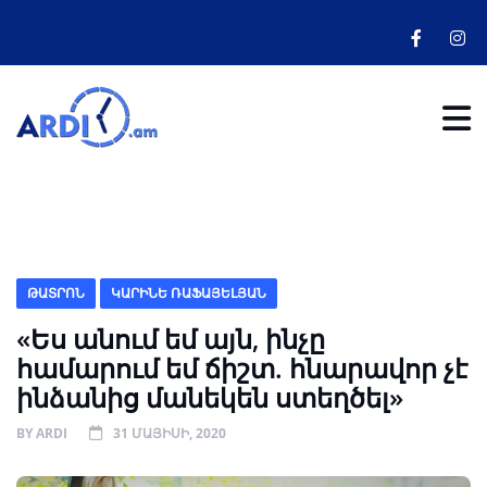
ԹԱՏՐՈՆ
ԿԱՐԻՆԵ ՌԱՖԱՅԵԼՅԱՆ
«Ես անում եմ այն, ինչը
համարում եմ ճիշտ. հնարավոր չէ
ինձանից մանեկեն ստեղծել»
BY
ARDI
31 ՄԱՅԻՍԻ, 2020