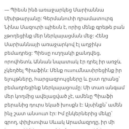
— Պիեսն ինձ առաջարկեց Մարիաննա
Մխիթարյանը: Գերմանուհի դրամատուրգ
Նինա Մազուրի պիեսն է, որից մենք գրեթե բան
չթողեցինք մեր ներկայացման մեջ: Հենց
Մարիաննայի առաջարկով էլ աղջիկս
բեմադրեց: Պիեսը ուղղակի քանդվեց,
որովհետև Աննան նպատակ էր դրել իր առջև
չկեղծել Պիաֆին: Մենք ուսումնասիրեցինք իր
ելույթները, հարցազրույցները և ըստ դրանց՝
բեմադրեցինք ներկայացումը: Մի տառ անգամ
մեր կողմից ավելացված չէ, ամենը Պիաֆի
բերանից դուրս եկած խոսքն է: Այսինքն՝ ամեն
ինչ շատ անսուտ էր: Իմ ընկերներից մեկը՝
գրող, փիլիսոփա Սևակ Արամազրդը, իր մի