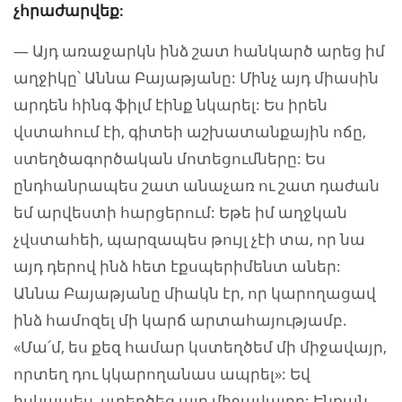
չհրաժարվեք:
— Այդ առաջարկն ինձ շատ հանկարծ արեց իմ
աղջիկը՝ Աննա Բայաթյանը: Մինչ այդ միասին
արդեն հինգ ֆիլմ էինք նկարել: Ես իրեն
վստահում էի, գիտեի աշխատանքային ոճը,
ստեղծագործական մոտեցումները: Ես
ընդհանրապես շատ անաչառ ու շատ դաժան
եմ արվեստի հարցերում: Եթե իմ աղջկան
չվստահեի, պարզապես թույլ չէի տա, որ նա
այդ դերով ինձ հետ էքսպերիմենտ աներ:
Աննա Բայաթյանը միակն էր, որ կարողացավ
ինձ համոզել մի կարճ արտահայությամբ.
«Մա՛մ, ես քեզ համար կստեղծեմ մի միջավայր,
որտեղ դու կկարողանաս ապրել»: Եվ
իսկապես, ստեղծեց այդ միջավայրը: Էնքան