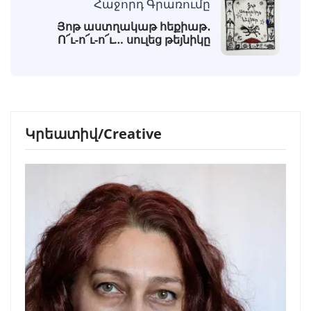
Հաջորդ Գրառումը
Յոթ աստղակաթ հեքիաթ․
Ո՜ւ-ո՜ւ-ո՜ւ… սուլեց թեյնիկը
Կրեատիվ/Creative