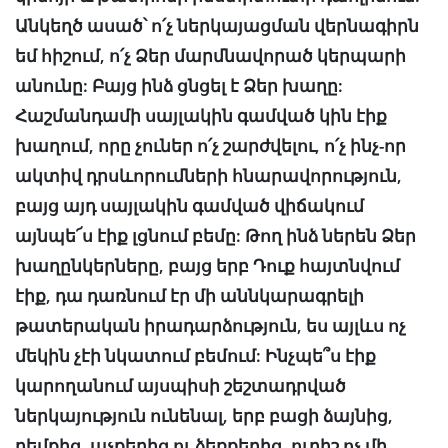
Անկեղծ ասած՝ ո՛չ ներկայացման վերնագիրն
եմ հիշում, ո՛չ Ձեր մարմնավորած կերպարի
անունը: Բայց ինձ ցնցել է Ձեր խաղը:
Հաշմանդամի սայլակին գամված կին էիք
խաղում, որը չուներ ո՛չ շարժվելու, ո՛չ ինչ-որ
ակտիվ դրսևորումների հնարավորություն,
բայց այդ սայլակին գամված վիճակում
այնպե՜ս էիք լցնում բեմը: Թող ինձ ներեն Ձեր
խաղընկերները, բայց երբ Դուք հայտնվում
էիք, դա դառնում էր մի աննկարագրելի
թատերական իրադարձություն, ես այլևս ոչ
մեկին չէի նկատում բեմում: Ինչպե՞ս էիք
կարողանում այսպիսի շեշտադրված
ներկայություն ունենալ, երբ բացի ձայնից,
դեմքից, աչքերից ու ձեռքերից, ուրիշ ոչ մի