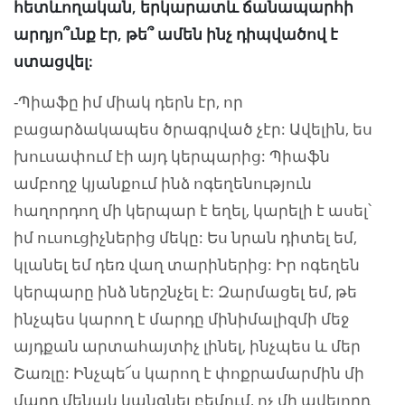
հետևողական, երկարատև ճանապարհի
արդյո՞ւնք էր, թե՞ ամեն ինչ դիպվածով է
ստացվել:
-Պիաֆը իմ միակ դերն էր, որ
բացարձակապես ծրագրված չէր: Ավելին, ես
խուսափում էի այդ կերպարից: Պիաֆն
ամբողջ կյանքում ինձ ոգեղենություն
հաղորդող մի կերպար է եղել, կարելի է ասել՝
իմ ուսուցիչներից մեկը: Ես նրան դիտել եմ,
կլանել եմ դեռ վաղ տարիներից: Իր ոգեղեն
կերպարը ինձ ներշնչել է: Զարմացել եմ, թե
ինչպես կարող է մարդը մինիմալիզմի մեջ
այդքան արտահայտիչ լինել, ինչպես և մեր
Շառլը: Ինչպե՜ս կարող է փոքրամարմին մի
մարդ մենակ կանգնել բեմում, ոչ մի ավելորդ