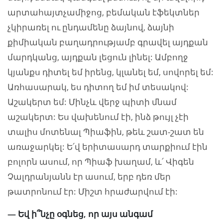
արտահայտչամիջոց, բեմական էֆեկտներ
չկիրառել ու ընդամենը ձայնով, ձայնի
քիմիական բաղադրությամբ գրավել այդքան
մարդկանց, այդքան լեցուն լինել: Ամբողջ
կյանքս դիտել եմ իրենց, կլանել եմ, սովորել եմ:
Առհասարակ, ես դիտող եմ իմ տեսակով:
Աշակերտ եմ: Մինչև վերջ պիտի մնամ
աշակերտ: Ես վախենում էի, ինձ թույլ չէի
տալիս մոտենալ Պիաֆին, թեև շատ-շատ են
առաջարկել: Ե՛վ երիտասարդ տարքիում էին
բոլորն ասում, որ Պիաֆ խաղամ, և՛ Վիգեն
Չալդրանյանն էր ասում, երբ դեռ մեր
թատրոնում էր: Միշտ հրաժարվում էի:
— Եվ ի՞նչը օգնեց, որ այս անգամ