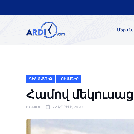
Մեր մա
ԴԻՏԱՆՅՈՒԹ
ԼՈՒՍԱԳԻՐ
Համով մեկուսաց
BY
ARDI
22 ԱՊՐԻԼԻ, 2020