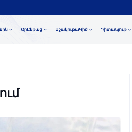
սին
ՕրԸնթաց
ՄշակութաԳիծ
ԴիտաՆյութ
ում