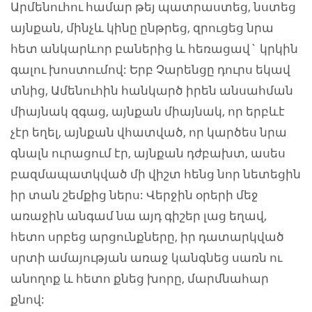
Արմենուհու համար թեյ պատրաստեց, նստեց
այնքան, մինչև կինը ընթրեց, զրուցեց նրա
հետ անկարևոր բաներից և հեռացավ` կրկին
գալու խոստումով: Երբ Չարենցը դուրս եկավ
տնից, Ամենուհին հանկարծ իրեն անսահման
միայնակ զգաց, այնքան միայնակ, որ երբևէ
չէր եղել, այնքան վհատված, որ կարծես նրա
գնալն ուրացում էր, այնքան դժբախտ, ասես
բազմապատկված մի վիշտ հենց նոր նետեցին
իր տան շեմքից ներս: Վերջին օրերի մեջ
առաջին անգամ նա այդ գիշեր լաց եղավ,
հետո սրբեց արցունքները, իր դատարկված
սրտի ամայության առաջ կանգնեց սառն ու
անողոք և հետո քնեց խորը, մարմնահար
քնով: