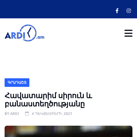
ԳՐԱԴԱՇՏ
Հավատարիմ սիրուն և
բանաստեղծությանը
BY
ARDI
4 ԴԵԿՏԵՄԲԵՐԻ, 2021