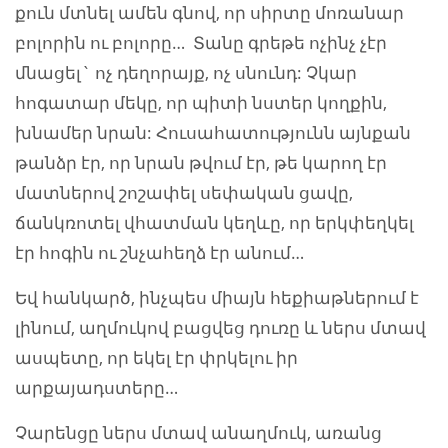
քուն մտնել ամեն գնով, որ սիրտը մոռանար
բոլորին ու բոլորը… Տանը գրեթե ոչինչ չէր
մնացել` ոչ դեղորայք, ոչ սնունդ: Չկար
հոգատար մեկը, որ պիտի նստեր կողքին,
խնամեր նրան: Հուսահատությունն այնքան
թանձր էր, որ նրան թվում էր, թե կարող էր
մատներով շոշափել սեփական ցավը,
ճանկռոտել վհատման կեղևը, որ երկփեղկել
էր հոգին ու շնչահեղձ էր անում…
Եվ հանկարծ, ինչպես միայն հեքիաթներում է
լինում, աղմուկով բացվեց դուռը և ներս մտավ
ասպետը, որ եկել էր փրկելու իր
արքայադստերը…
Չարենցը ներս մտավ անաղմուկ, առանց