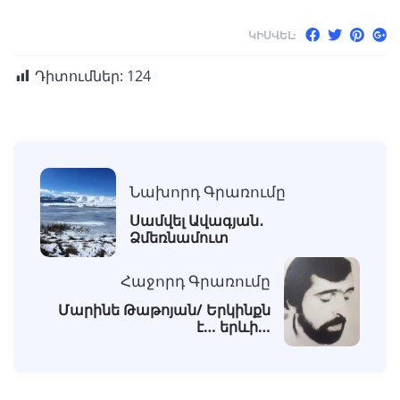
ԿԻՍՎԵԼ:
Դիտումներ:
124
Նախորդ Գրառումը
Սամվել Ավագյան․
Ձմեռնամուտ
Հաջորդ Գրառումը
Մարինե Թաթոյան/ Երկինքն
է… երևի…