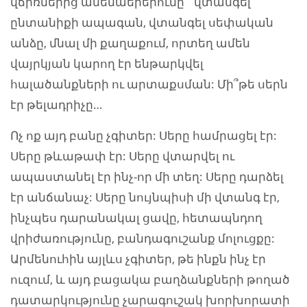
վճիռներից ամենաերերունը` վտանգել
ընտանիքի ապագան, վտանգել սեփական
անձը, մնալ մի քաղաքում, որտեղ ամեն
վայրկյան կարող էր ենթարկվել
հալածանքների ու արտաքսման: Մի՞թե սերն
էր թելադրիչը…
Ոչ ոք այդ բանը չգիտեր: Սերը համրացել էր:
Սերը թևաթափ էր: Սերը վտարվել ու
ապաստանել էր ինչ-որ մի տեղ: Սերը դարձել
էր անճանաչ: Սերը նույնպիսի մի վտանգ էր,
ինչպես դարանակալ ցավը, հետապնդող
վրիժառությունը, բանդագուշանք մոլուցքը:
Արմենուհին այլևս չգիտեր, թե ինքն ինչ էր
ուզում, և այդ բացակա բաղձանքների թողած
դատարկությունը չարագուշակ խորխորատի