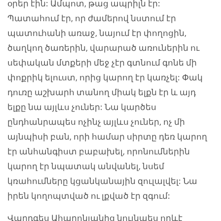
օրեր էին: Ամպոտ, թաց ապրիլն էր:
Պատահում էր, որ ժամերով նստում էր
պատուհանի առաջ, նայում էր փողոցին,
ծաղկող ծառերին, վարարած առուներին ու
սեփական մտքերի մեջ չէր գտնում գոնե մի
փոքրիկ ելուստ, որից կարող էր կառչել: Փակ
դուռը աշխարհ տանող միակ ելքն էր և այդ
ելքը նա այլևս չուներ: Նա կարծես
ընդհանրապես ոչինչ այլևս չուներ, ոչ մի
այնպիսի բան, որի համար սիրտը դեռ կարող
էր անհանգիստ բաբախել, որոնումներին
կարող էր նպատակ անվանել, նսեմ
կռահումները կցանկանային զուլալվել: Նա
իրեն կողոպտված ու լքված էր զգում:
Վարդգես Ահարոնյանից նույնպես որևէ