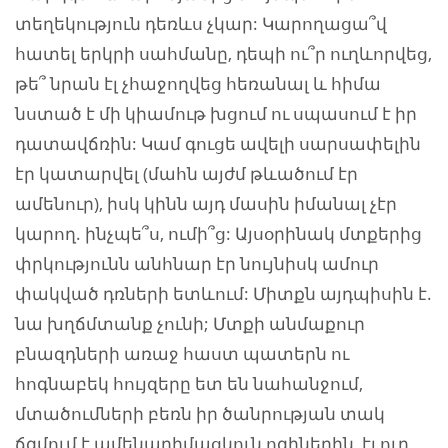
տեղեկություն դեռևս չկար: Կարողացա՞վ
հատել երկրի սահմանը, դեպի ու՞ր ուղևորվեց,
թե՞ նրան էլ չհաջողվեց հեռանալ և հիմա
նստած է մի կիամութ խցում ու սպասում է իր
դատավճռին: Կամ գուցե ավելի սարսափելին
էր կատարվել (մահն այժմ թևածում էր
ամենուր), իսկ կինն այդ մասին իմանալ չէր
կարող. ինչպե՞ս, ումի՞ց: Այսօրինակ մտքերից
փրկությունն անհնար էր նույնիսկ ամուր
փակված դռների ետևում: Միտքն այդպիսին է.
նա խղճմտանք չունի; Մտքի անմաքուր
բնազդների առաջ հաստ պատերն ու
հոգնաբեկ հույզերը ետ են նահանջում,
մտածումների բեռն իր ծանրության տակ
ճզմում է ամենադիմացկուն ոգիներին, էլ ուր