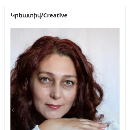
Կրեատիվ/Creative