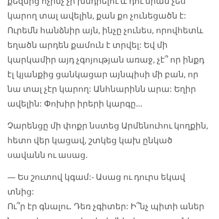
քեզնից ոչինչ չի խնդրելու և դու նրան չես
կարող տալ ավելին, քան քո չունեցածն է:
Ուրեմն հանձնիր այն, ինչը չունես, որովհետև
եղածն արդեն քամուն է տրվել: Եվ մի
կարկամիր այդ չգոյության առաջ, չէ՞ որ ինքդ
էլ կյանքից ցանկացար այնպիսի մի բան, որ
նա տալ չէր կարող: Անհնարինն արա: Եղիր
ավելին: Փոխիր իրերի կարգը…
Չարենցը մի փոքր նստեց Արմենուհու կողքին,
հետո վեր կացավ, շտկեց կախ ընկած
սավանն ու ասաց.
— Ես շուտով կգամ:- Ասաց ու դուրս եկավ
տնից:
Ու՞ր էր գնալու. Դեռ չգիտեր: Ի՞նչ պիտի աներ