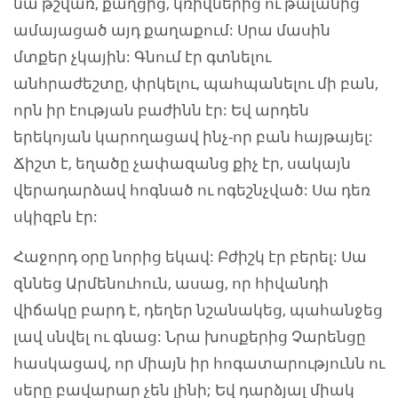
նա թշվառ, քաղցից, կռիվներից ու թալանից
ամայացած այդ քաղաքում: Սրա մասին
մտքեր չկային: Գնում էր գտնելու
անհրաժեշտը, փրկելու, պահպանելու մի բան,
որն իր էության բաժինն էր: Եվ արդեն
երեկոյան կարողացավ ինչ-որ բան հայթայել:
Ճիշտ է, եղածը չափազանց քիչ էր, սակայն
վերադարձավ հոգնած ու ոգեշնչված: Սա դեռ
սկիզբն էր:
Հաջորդ օրը նորից եկավ: Բժիշկ էր բերել: Սա
զննեց Արմենուհուն, ասաց, որ հիվանդի
վիճակը բարդ է, դեղեր նշանակեց, պահանջեց
լավ սնվել ու գնաց: Նրա խոսքերից Չարենցը
հասկացավ, որ միայն իր հոգատարությունն ու
սերը բավարար չեն լինի; Եվ դարձյալ միակ