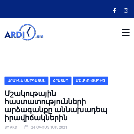
ԱՐՄԻՆԵ ՍԱՐԳՍՅԱՆ
ՀՐԱՏԱՊ
ՄՇԱԿՈՒԹԱԳԻԾ
Մշակութային
հաստատությունների
արձագանքը աննախադեպ
իրավիճակներին
BY
ARDI
24 ՕԳՈՍՏՈՍԻ, 2021