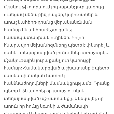
մշակույթի ոլորտում յուրաքանչյուր կառույց
ունեցավ մեծաթիվ բացեր, կորուստներ և
առաջնահերթ դրանց վերականգնման
համար են անհրաժեշտ գտնել
համապատասխան ուղիներ: Բոլոր
հնարավոր մեխանիզմները պետք է փնտրել և
գտնել, տեղայնացված լուծումներ առաջարկել
մշակութային յուրաքանչյուր կառույցի
համար: Համակարգված աշխատանք է պետք
մասնագիտական հատուկ
հանձնաժողովների մասնակցությամբ: Դրանք
պետք է ձևավորել օր առաջ ու սկսել
տեղայնացված աշխատանքը: Ակնկալել, որ
առուն իր հունը կգտնի և ժամանակի
ընթացքում ի հայտ կգան խնդիրների լուծման