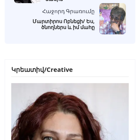
Հաջորդ Գրառումը
Մարտիրոս Ոբնեցի/ Ես,
ծնողներս և իմ մահը
Կրեատիվ/Creative