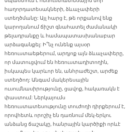
նպաստում է հեռուստատեսային նոր
հաղորդատեսակների, ձևաչափերի
ստեղծմանը: Այլ հարց է, թե որքանով ենք
կարողանում ճիշտ գնահատել ժամանակի
թելադրանքը և համապատասխանաբար
արձագանքել: Ի՞նչ ունենք այսօր
հեռուստաեթերում, արդյոք այն ձևաչափերը,
որ մատուցվում են հեռուստադիտողին,
իսկապես կարևոր են, անհրաժեշտ, արժեք
ստեղծող: Անգամ մակերեսային
ուսումնասիրությունը, ցավոք, հակառակն է
փաստում: Ներկայումս
հեռուստատեսությունը տուժողի դիրքերում է,
որովհետև որոշիչ են դառնում մեկ-երկու
անձանց ճաշակը, հանրային կարծիքի որևէ