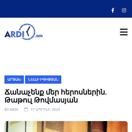
ԱՐՑԱԽ
ՆԵԼԼԻ ԻԳԻԹՅԱՆ
Ճանաչենք մեր հերոսներին.
Թաթուլ Թովմասյան
BY
ARDI
11 ԱՊՐԻԼԻ, 2023