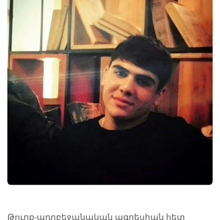
Թուրք-ադրբեջանական ագրեսիան հետ