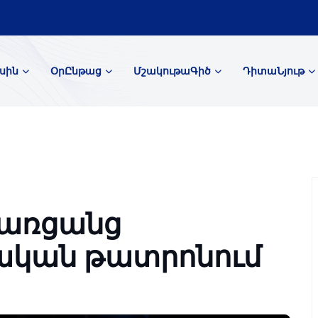
սին
ՕրԸնթաց
ՄշակութաԳիծ
ԴիտաՆյութ
 առցանց
սական թատրոնում