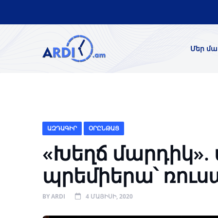
Մեր մա
ԱԶԴԱԳԻՐ
ՕՐԸՆԹԱՑ
«Խեղճ մարդիկ».
պրեմիերա՝ ռու
BY
ARDI
4 ՄԱՅԻՍԻ, 2020