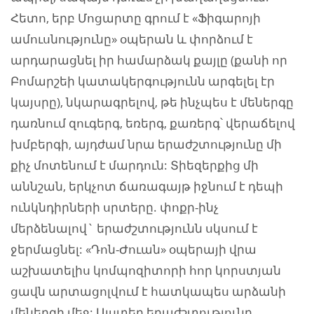
Հետո, երբ Մոցարտը գրում է «Ֆիգարոյի
ամուսնությունը» օպերան և փորձում է
արդարացնել իր համարձակ քայլը (քանի որ
Բոմարշեի կատակերգությունն արգելել էր
կայսրը), նկարագրելով, թե ինչպես է մեներգը
դառնում զուգերգ, եռերգ, քառերգ՝ վերաճելով
խմբերգի, այդժամ նրա երաժշտությունը մի
քիչ մոտենում է մարդուն: Տիեզերքից մի
աննշան, երկչոտ ճառագայթ իջնում է դեպի
ունկնդիրների սրտերը. փոքր-ինչ
մերձենալով` երաժշտությունն սկսում է
ջերմացնել: «Դոն-Ժուան» օպերայի վրա
աշխատելիս կոմպոզիտորի հոր կորստյան
ցավն արտացոլվում է հատկապես արձանի
մեներգի մեջ: Այստեղ երաժշտությունը