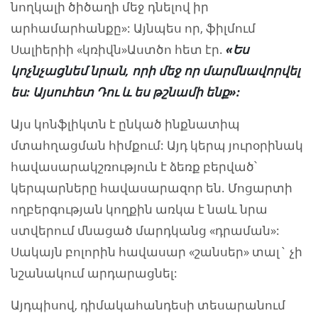
նողկալի ծիծաղի մեջ դնելով իր
արհամարհանքը»: Այնպես որ, ֆիլմում
Սալիերիի «կռիվն»Աստծո հետ էր.
«Ես
կոչնչացնեմ նրան, որի մեջ որ մարմնավորվել
ես: Այսուհետ Դու և ես թշնամի ենք»:
Այս կոնֆլիկտն է ընկած ինքնատիպ
մտահղացման հիմքում: Այդ կերպ յուրօրինակ
հավասարակշռություն է ձեռք բերված՝
կերպարները հավասարազոր են. Մոցարտի
ողբերգության կողքին առկա է նաև նրա
ստվերում մնացած մարդկանց «դրաման»:
Սակայն բոլորին հավասար «շանսեր» տալ` չի
նշանակում արդարացնել:
Այդպիսով, դիմակահանդեսի տեսարանում