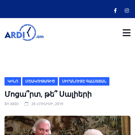
ԿԻՆՈ
ՄՇԱԿՈՒԹԱԳԻԾ
ՍԻՐԱՆՈՒՅՇ ԳԱԼՍՏՅԱՆ
Մոցա՞րտ, թե՞ Սալիերի
BY
ARDI
28 ՀՈՒԼԻՍԻ, 2019