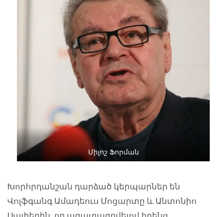
Միլոշ Ֆորման
Խորհրդանշան դարձած կերպարներ են
Վոլֆգանգ Ամադեուս Մոցարտը և Անտոնիո
Սալիերին, որ ազատագրվելով իրենց