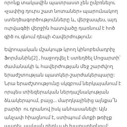
որոնք տակավին պատրաստ չեն ըմբռնելու
«չափից դուրս շատ նոտաներ» պարունակող
ստեղծագործությունները և, վերջապես, այդ
ուրվագծի վերջին հատվածը դառնում է հոծ
գիծ ու գնում դեպի Հավերժություն:
Եվրոպական մշակույթ կրող կինոբեմադրիչ
Ֆորմանին[2] , հաջողվել է ստեղծել Մոցարտի՝
ժամանակի և հավերժության մեջ շարժվող
երաժշտության պատկեր-շարժակերպարը:
Նրա երաժշտությունը սկզբում ներկայանում է
որպես տիեզերական ներդաշնակության
ձևակերպում, բայց… մարդկայինից այնքա՜ն
բարձր ու դրանով իսկ անհասանելի: Այն
անչափ հիացնում է, ստիպում մտքի թռիչք
ապրել, սակայն դեռևս չի խաղաղեցնում: