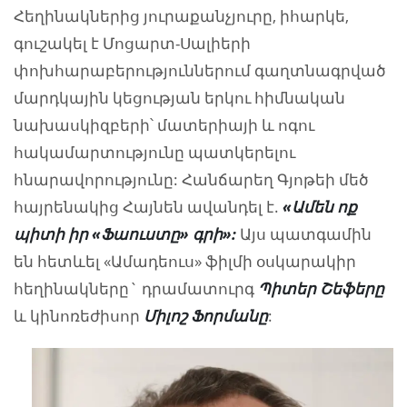
Հեղինակներից յուրաքանչյուրը, իհարկե,
գուշակել է Մոցարտ-Սալիերի
փոխհարաբերություններում գաղտնագրված
մարդկային կեցության երկու հիմնական
նախասկիզբերի՝ մատերիայի և ոգու
հակամարտությունը պատկերելու
հնարավորությունը: Հանճարեղ Գյոթեի մեծ
հայրենակից Հայնեն ավանդել է.
«Ամեն
ոք
պիտի
իր
«Ֆաուստը»
գրի»
:
Այս պատգամին
են հետևել «Ամադեուս» ֆիլմի օսկարակիր
հեղինակները` դրամատուրգ
Պիտեր
Շեֆերը
և կինոռեժիսոր
Միլոշ
Ֆորմանը
: