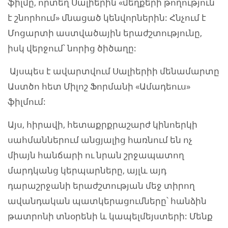
ֆիլմը, որտեղ Սալիերին «մեղքերի թողություն
է շնորհում» մնացած կենվորներին: Հնչում է
Մոցարտի աստվածային երաժշտությունը,
իսկ վերջում՝ նորից ծիծաղը:
Այսպես է ավարտվում Սալիերիի մենամարտը
Աստծո հետ Միլոշ Ֆորմանի «Ամադեուս»
ֆիլմում:
Այս, հիրավի, հետաքրքրաշարժ կինոերկի
սահմաններում անցյալից հառնում են ոչ
միայն հանճարի ու նրան շրջապատող
մարդկանց կերպարները, այլև այդ
դարաշրջանի երաժշտության մեջ տիրող
ավանդական պատկերացումները՝ հանձին
թատրոնի տնօրենի և կապելմեյստերի: Մենք