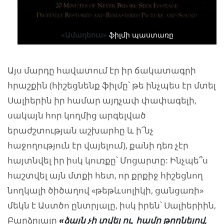
«Ամադեուս»
ֆիլմի պաստառը
Այս մարդը հավատում էր իր ճակատագրի
հրաշքին (հիշեցնենք ֆիլմը՝ թե ինչպես էր մտել
Սալիերին իր համար այդչափ փափագելի,
սակայն հոր կողմից արգելված
երաժշտության աշխարհը և ի՜նչ
հաջողություն էր վայելում), քանի դեռ չէր
հայտնվել իր իսկ կուռքը՝ Մոցարտը: Ինչպե՞ս
հաշտվել այն մտքի հետ, որ քրքիջ հիշեցնող
նողկալի ծիծաղով «թեթևսոլիկի, ցանցառի»
մեկն է Աստծո ընտրյալը, իսկ իրեն՝ Սալիերիին,
Բարձրյալը
«ձայն
չի
տվել
ու
,
համր
թողնելով
,