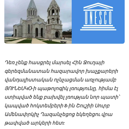
Դեռ չենք հասցրել մարսել Հին Ջուղայի
գերեզմանատան հազարավոր խաչքարերի
վանդալիստական ոչնչացման առչությամբ
ՅՈՒՆԵՍԿՕ-ի պաթոլոգիկ լռությունը, հիմա էլ
ստիպված ենք բախվել լռության նոր պատի՝
կապված հոկտեմբերի 8-ին Շուշիի Սուրբ
Ամենափրկիչ Ղազանչեցոց եկեղեցու վրա
թափված արկերի հետ: