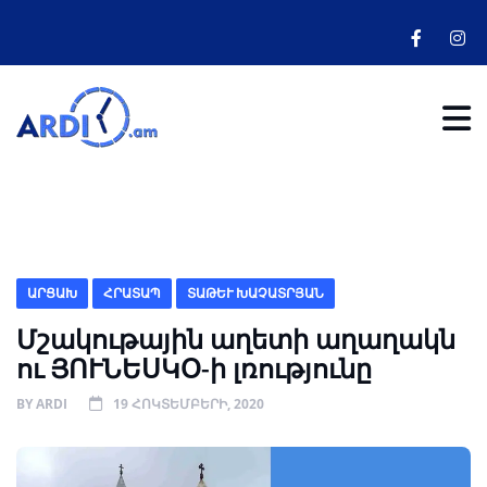
ԱՐՑԱԽ
ՀՐԱՏԱՊ
ՏԱԹԵՒ ԽԱՉԱՏՐՅԱՆ
Մշակութային աղետի աղաղակն
ու ՅՈՒՆԵՍԿՕ-ի լռությունը
BY
ARDI
19 ՀՈԿՏԵՄԲԵՐԻ, 2020