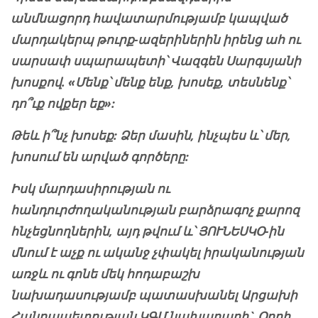
անմնացորդ հավատարմությամբ կապված
մարդակերպ թուրք-ազերիներին իրենց ահ ու
սարսափ սպարապետի՝ Վազգեն Սարգսյանի
խոսքով.
«
Մ
ենք՝ մենք ենք, խոսեք, տեսնենք՝
դո՞ւք ովքեր
եք
»
:
Թեև ի՞նչ խոսեք: Ձեր մասին, ինչպես և՝ մեր,
խոսում են արված գործերը:
Իսկ մարդասիրության ու
հանդուրժողականության բարձրագոչ քարոզ
հնչեցնողներին, այդ թվում և՝ ՅՈՒՆԵՍԿՕ-ին
մնում է աչք ու ականջ չփակել իրականության
առջև ու գոնե մեկ հոդաբաշխ
նախադասությամբ պատասխանել Արցախի
Հանրապետության ԿԳՄ նախարարի` Օդրի