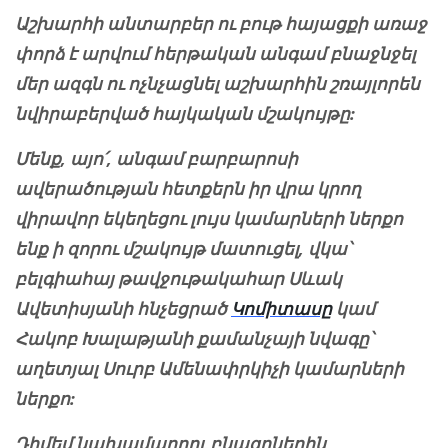
Աշխարհի անտարբեր ու բութ հայացքի առաջ
փորձ է արվում հերթական անգամ բնաջնջել
մեր ազգն ու ոչնչացնել աշխարհին շռայլորեն
նվիրաբերված հայկական մշակույթը:
Մենք, այո՛, անգամ բարբարոսի
ավերածության հետքերն իր վրա կրող
վիրավոր եկեղեցու լույս կամարների ներքո
ենք ի զորու մշակույթ մատուցել, վկա՝
բելգիահայ թավջութակահար Սևակ
Ավետիսյանի հնչեցրած
Կոմիտասը
կամ
Հակոբ Խալաթյանի քամանչայի նվագը՝
աղետյալ Սուրբ Ամենափրկիչի կամարների
ներքո:
Դիմեմ նախամարդու բնազդներին