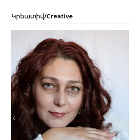
Կրեատիվ/Creative