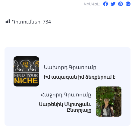
ԿԻՍՎԵԼ:
Դիտումներ:
734
Նախորդ Գրառումը
Իմ ապագան իմ ձեռքերում է
Հաջորդ Գրառումը
Սաթենիկ Մկրտչյան․
Ընտրյալը