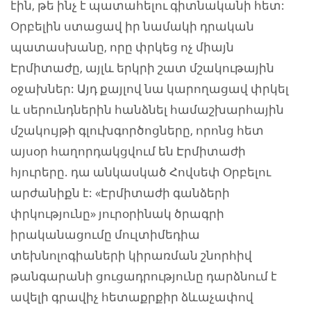
էին, թե ինչ է պատահելու գիտնականի հետ:
Օրբելին ստացավ իր նամակի դրական
պատասխանը, որը փրկեց ոչ միայն
Էրմիտաժը, այլև երկրի շատ մշակութային
օջախներ: Այդ քայլով նա կարողացավ փրկել
և սերունդներին հանձնել համաշխարհային
մշակույթի գլուխգործոցները, որոնց հետ
այսօր հաղորդակցվում են Էրմիտաժի
հյուրերը. դա անկասկած Հովսեփ Օրբելու
արժանիքն է: «Էրմիտաժի գանձերի
փրկությունը» յուրօրինակ ծրագրի
իրականացումը մուլտիմեդիա
տեխնոլոգիաների կիրառման շնորհիվ
թանգարանի ցուցադրությունը դարձնում է
ավելի գրավիչ հետաքրքիր ձևաչափով