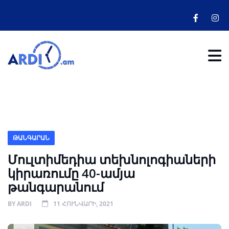
ԹԱՆԳԱՐԱՆ
Մուլտիմեդիա տեխնոլոգիաների
կիրառումը 40-ամյա
թանգարանում
BY
ARDI
11 ՀՈՒՆՎԱՐԻ, 2021