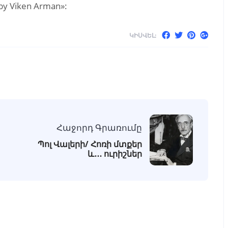
y Viken Arman»:
ԿԻՍՎԵԼ:
Հաջորդ Գրառումը
Պոլ Վալերի/ Հոռի մտքեր
և․․․ ուրիշներ