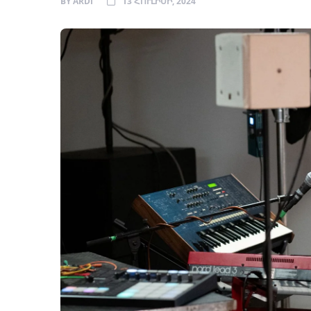
BY
ARDI
13 ՀՈՒԼԻՍԻ, 2024