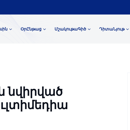
սին
ՕրԸնթաց
ՄշակութաԳիծ
ԴիտաՆյութ
ն նվիրված
ւլտիմեդիա