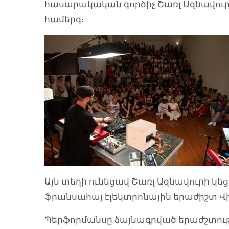
հասարակական գործիչ Շառլ Ազնավուր
համերգ։
Այն տեղի ունեցավ Շառլ Ազնավուրի կեց
ֆրանսահայ էլեկտրոնային երաժիշտ Վ
Պերֆորմանսը ձայնագրված երաժշտությա