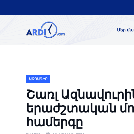
Մեր մա
ԱԶԴԱԳԻՐ
Շառլ Ազնավուրի
երաժշտական մո
համերգը