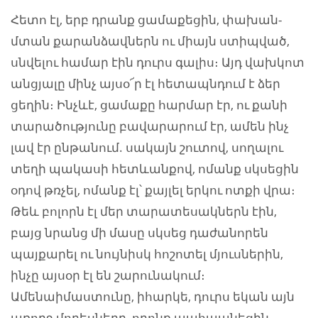
Հետո էլ, երբ դրանք ցամաքեցին, փախան-
մտան քարանձավներն ու միայն ստիպված,
սնվելու համար էին դուրս գալիս։ Այդ վախկոտ
անցյալը մինչ այսօ՜ր էլ հետապնդում է ձեր
ցեղին։ Ինչևէ, ցամաքը հարմար էր, ու քանի
տարածությունը բավարարում էր, ամեն ինչ
լավ էր ընթանում. սակայն շուտով, սողալու
տեղի պակասի հետևանքով, ոմանք սկսեցին
օդով թռչել, ոմանք էլ՝ քայլել երկու ոտքի վրա։
Թեև բոլորն էլ մեր տարատեսակներն էին,
բայց նրանց մի մասը սկսեց դաժանորեն
պայքարել ու նույնիսկ հոշոտել մյուսներին,
ինչը այսօր էլ են շարունակում։
Ամենաիմաստունը, իհարկե, դուրս եկան այն
առողջ մողեսները, որոնք պահպանեցին