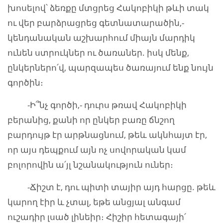
խոսելով՝ ձեռքը մտցրեց Հակոբիկի թևի տակ
ու վեր բարձրացրեց գետնատարածին,-
կենդանական աշխարհում միայն մարդիկ
ունեն ստրուկներ ու ծառաներ. իսկ մենք,
ընկերներո՛վ, պարզապես ծառայում ենք նույն
գործին։
-Ի՞նչ գործի,- դուրս թռավ Հակոբիկի
բերանից, քանի որ ընկեր բառը ճնշող
բարդույթ էր արթնացնում, թեև ակնհայտ էր,
որ այս դեպքում այն ոչ սովորական կամ
բոլորովին ա՛յլ նշանակություն ուներ։
-Ճիշտ է, դու պիտի տայիր այդ հարցը. թեև
կարող էիր և չտալ, եթե անցյալ անգամ
ուշադիր լսած լինեիր։ Հիշիր հետագայի՛