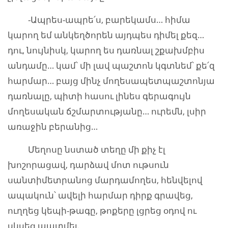
-Ապրես-ապրե՛ս, բարեկամս… հիմա
կարող եմ անկեղծորեն այդպես դիմել քեզ…
դու, նույնիսկ, կարող ես դառնալ շքախմբիս
անդամը… կամ՝ մի լավ պաշտոն կգտնեմ՝ քե՛զ
հարմար… բայց մինչ մողեսապետպաշտոնյա
դառնալը, պիտի հասու լինես գերագույն
մողեսական ճշմարտությանը… ուրեմն, լսիր
առաջին բերանից…
Մեղոսը նստած տեղը մի քիչ էլ
խոշորացավ, դարձավ մոտ ութսուն
սանտիմետրանոց մարդամողես, հենվելով
ապակուն՝ ավելի հարմար դիրք գրավեց,
ուղղեց կեպի-թագը, թոքերը լցրեց օդով ու
սկսեց պատմել.