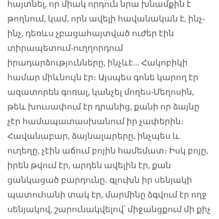
հայտնել, որ միակ որդուն նրա խնամքին է
թողնում, կամ, որն ավելի հավանական է, ինչ-
ինչ, դեռևս չբացահայտված ուժեր էին
տիրապետում-ուղղորդում
իրադարձությունները, ինչևէ… Հակոբիկի
համար միևնույն էր։ Այսպես գոնե կարող էր
ազատորեն գոռալ, կանչել մողես-Մեղոսին,
թեև խուսափում էր դրանից, քանի որ ձայնը
չէր համապատասխանում իր չափերին։
Հավանաբար, ձայնալարերը, ինչպես և
ուղեղը, չէին աճում բոյին համեմատ։ Իսկ բոյը,
իրեն թվում էր, արդեն ավելին էր, քան
ցանկացած բարդունը. գլուխն իր սենյակի
պատուհանի տակ էր, մարմինը ձգվում էր ողջ
սենյակով, շարունակվելով՝ միջանցքում մի քիչ