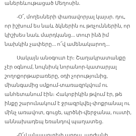
աներեևութացած Մեղոսին.
-Օ՜, մողեսների փառավորյալ կայսր. դու,
որ իշխում ես նաև ձկներին ու թռչուններին, որ
կիշխես նաև մարդկանց… տուր ինձ իմ
նախկին չափերը… ո՜վ ամենակարող…
Սակայն անօգուտ էր։ Շաղակրատանքը
չէր օգնում, նույնիսկ նորանոր-կատարյալ
շողոքորթաբառերը, օդի չորությունից,
միանգամից սմքում-տառազրկվում ու
անհետանում էին։ Հակոբիկին թվում էր, թե
ինքը շարունակում է ջրազրկվել-փոքրանալ ու
մինչ առավոտ, գուցե, պրծնի-վերջանա, ուստի,
աննախադեպ եռանդով պաղատեց.
-Ո՜վ անպարտելի արքա, արժանի