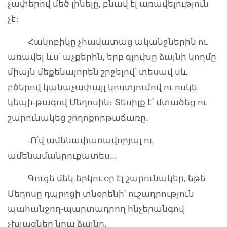
չափերով մեծ լինելը, բնավ էլ առավելություն
չէ։
Հակոբիկը չհավատաց ականջներին ու
առավել ևս՝ աչքերին, երբ գլուխը ձայնի կողմը
միայն մեքենայորեն շրջելով՝ տեսավ սև
բծերով կանաչափայլ կոստյումով ու ոսկե
կեպի-թագով Մեղոսին։ Տեսիլք է՝ մտածեց ու
շարունակեց շողոքորթաճառը.
-Ո՛վ ամենափառավորյալ ու
ամենամանրուքատես…
Գուցե մեկ-երկու օր էլ շարունակեր, եթե
Մեղոսը դպրոցի տնօրենի՝ ուշադրություն
պահանջող-պարտադրող հնչերանգով
չխլացներ նրա ձայնը.