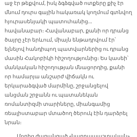
աջ էր թեքվում, իսկ ձգձգված ոտքերը քիչ էր
մնում դուրս գային հակառակ կողմում գտնվող
հյուրասենյակի պատուհանից…
հավանաբար։ Հավանաբար, քանի որ դրանց
ծայրը չէր երևում, միայն ենթադրվում էր՝
ելնելով հանդիպող պատվարներից ու դրանց
մասին Հակոբիկի հիշողությունից։ Ես կասեի՝
մանկական հիշողության մնացորդից, քանի
որ համարյա անշարժ վիճակն ու
երկարաձգված մարմինը, շրջանցելով
անցման շրջանն ու պատանեկան
ռոմանտիզմի տարիները, միանգամից
ռեալիստաբար մտածող ծերուկ էին դարձրել
նրան։
Մորից ժառանգած «նաղդապաշտական»