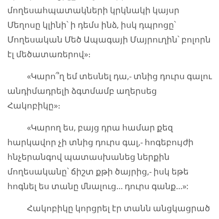
մողեսահպատակների կրկնակի կայսր
Մեղոսը կլինի՝ ի դեմս ինձ, իսկ դպրոցը՝
Մողեսական Մեծ Ապագայի Մայրուղին՝ բոլորն
էլ մեծատառերով»։
«Կարո՞ղ եմ տեսնել դա,- տնից դուրս գալու
անդիմադրելի ձգտմամբ աղերսեց
Հակոբիկը»։
«Կարող ես, բայց դրա համար քեզ
հարկավոր չի տնից դուրս գալ,- հոգեբույժի
հնչերանգով պատասխանեց ներքին
մողեսականը՝ ճիշտ քթի ծայրից,- իսկ եթե
հոգնել ես տանը մնալուց… դուրս գանք…»:
Հակոբիկը կորցրել էր տանն անցկացրած