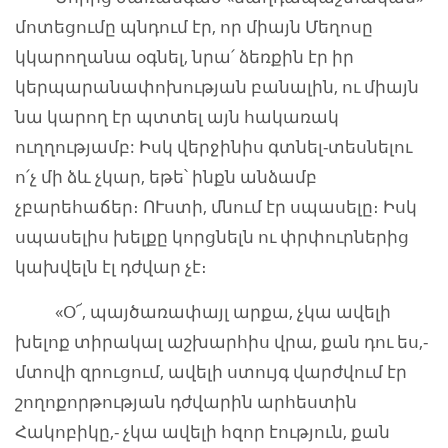
մոտեցումը պնդում էր, որ միայն Մեղոսը
կկարողանա օգնել, նրա՛ ձեռքին էր իր
կերպարանափոխության բանալին, ու միայն
նա կարող էր պտտել այն հակառակ
ուղղությամբ: Իսկ վերջինիս գտնել-տեսնելու
ո՛չ մի ձև չկար, եթե՝ ինքն անձամբ
չբարեհաճեր։ ՈՒստի, մնում էր սպասելը։ Իսկ
սպասելիս խելքը կորցնելն ու փրփուրներից
կախվելն էլ դժվար չէ։
«Օ՜, պայծառափայլ արքա, չկա ավելի
խելոք տիրակալ աշխարհիս վրա, քան դու ես,-
մտովի զրուցում, ավելի ստույգ վարժվում էր
շողոքորթության դժվարին արհեստին
Հակոբիկը,- չկա ավելի հզոր էություն, քան