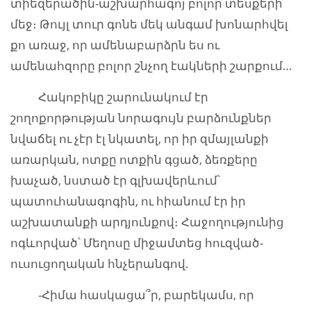
տիեզերածին-աշխարհագոյ բոլոր տեսքերի
մեջ։ Թույլ տուր գոնե մեկ անգամ խոնարհվել
քո առաջ, որ ամենաբարձրն ես ու
ամենահզորը բոլոր շնչող էակների շարքում…
Հակոբիկը շարունակում էր
շողոքորթության նորագույն բարձունքներ
նվաճել ու չէր էլ նկատել, որ իր զմայլանքի
առարկան, ոտքը ոտքին գցած, ձեռքերը
խաչած, նստած էր գլխավերևում՝
պատուհանագոգին, ու հիանում էր իր
աշխատանքի արդյունքով։ Հաջողությունից
ոգևորված՝ Մեղոսը միջամտեց հուզված-
ուսուցողական հնչերանգով.
-Հիմա հասկացա՞ր, բարեկամս, որ