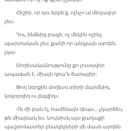
Հիշիր, որ դու երբե՛ք, ոչնչո՛ւմ մեղավոր
չես։
Դու, ինձնից բացի, ոչ մեկին ոչինչ
պարտական չես, քանի որ անցյալն արդեն
չկա։
Մողեսականությունը քո լուսավոր
ապագան է, միայն դրա՛ն ծառայիր։
Թող ներքին մողեսդ տիրի մարմնիդ,
կոկորդիդ ու լեզվիդ»։
-Ու մի բան էլ, համենայն դեպս… չկարծես,
թե միայնակ ես. նույնիսկ այս քաղաքի
պաշտոնատեր բնակիչների մի մասն արդեն