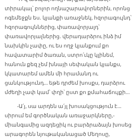
տիրակալ՝ բոլոր ողնաշարավորներին, որոնց
ոգեմեջքն ես. կյանքի առաջնեկ, հզորագույնդ՝
հզորագույններից, փառավորյալդ՝
փառավորյալներից. վերադարձրու ինձ իմ
նախկին չափը, ու ես ողջ կյանքում քո
հավատարիմ ծառան, ստրո՛ւկը կլինեմ,
հանուն քեզ չեմ խնայի սեփական կյանքս,
կկատարեմ ամեն մի հրամանդ ու
ցանկությունդ… եթե դրժեմ խոսքս, դարձրու
մժեղի չափ կամ՝ փղի՝ ըստ քո քմահաճույքի…
-Ա՛յ, սա արդեն ա՛յլ խոսակցություն է…
սիրում եմ գործնական առաջարկները,-
միանգամից ազդեցիկ ու բարձրաձայն խոսեց
արագորեն նյութականացած Մեղոսը,