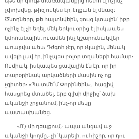
եթե մի փութ տառապանքից հետո էլ ոչինչ
չփոխվեց. թիզ ու կես էր, էդքան էլ մնաց։
Ծնողները, թե հայտնվեին, ցույց կտային՝ իբր
ոչինչ էլ չի եղել, մեկ-երկու օրից էլ իսկապես
կմոռանային, ու ամեն ինչ կշարունակվեր
առաջվա պես։ Դժգոհ չէր, որ չկային, մենակ
ավելի լավ էր, ինչպես բոլոր տղաների համար։
Ու միակ, իսկապես ցավալին էն էր, որ իր
տարօրինակ արկածների մասին ոչ ոք
չգիտեր։ «Պատմե՞մ Փորինեին»,- հազիվ
հասցրեց մտածել, երբ գլխի միջից՝ ձախ
ականջի շրջանում, ինչ-որ մեկը
պատասխանեց.
«Ո՛չ մի դեպքում,- ապա անցավ աջ
ականջի կողմը,- չի՛ կարելի. ու հիշիր, որ դու