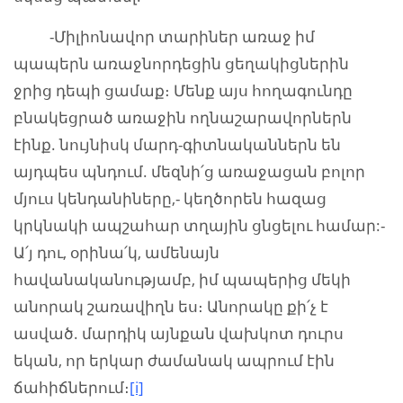
-Միլիոնավոր տարիներ առաջ իմ
պապերն առաջնորդեցին ցեղակիցներին
ջրից դեպի ցամաք։ Մենք այս հողագունդը
բնակեցրած առաջին ողնաշարավորներն
էինք. նույնիսկ մարդ-գիտնականներն են
այդպես պնդում. մեզնի՛ց առաջացան բոլոր
մյուս կենդանիները,- կեղծորեն հազաց
կրկնակի ապշահար տղային ցնցելու համար:-
Ա՛յ դու, օրինա՛կ, ամենայն
հավանականությամբ, իմ պապերից մեկի
անորակ շառավիղն ես։ Անորակը քի՛չ է
ասված. մարդիկ այնքան վախկոտ դուրս
եկան, որ երկար ժամանակ ապրում էին
ճահիճներում։
[i]