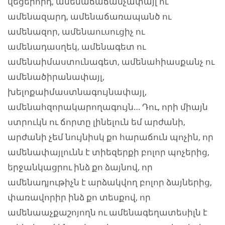
վեցերորդ, ամենաճաճանչափայլ ու
ամենազարդ, ամենաճառապանծ ու
ամենազոր, ամենաուսուցիչ ու
ամենադասղեկ, ամենագետ ու
ամենաիմաստունագետ, ամենահիասքանչ ու
ամենածիրանափայլ,
խելոքաիմաստնագույնափայլ,
ամենահզորակարողագույն… Դու, որի միայն
ստրուկն ու ճորտը լինելուն եմ արժանի,
արժանի չեմ նույնիսկ քո հարաճուն պոչին, որ
ամենափայլունն է տիեզերքի բոլոր պոչերից,
երջանկացրու ինձ քո ձայնով, որ
ամենադյութիչն է արձակվող բոլոր ձայներից,
փառավորիր ինձ քո տեսքով, որ
ամենաաչքաշոյողն ու ամենագեղատեսիլն է