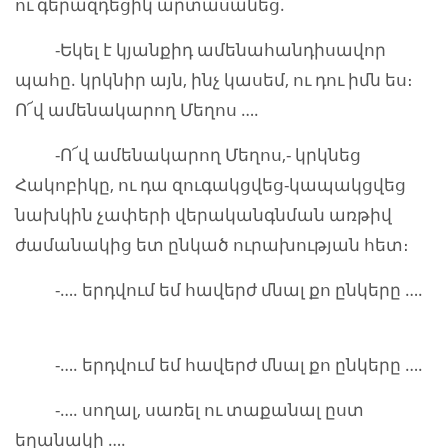
ու գերազդեցիկ արտասանեց.
-Եկել է կյանքիդ ամենահանդիսավոր
պահը. կրկնիր այն, ինչ կասեմ, ու դու իմն ես։
Ո՜վ ամենակարող Մեղոս ….
-Ո՜վ ամենակարող Մեղոս,- կրկնեց
Հակոբիկը, ու դա զուգակցվեց-կապակցվեց
նախկին չափերի վերականգնման առթիվ
ժամանակից ետ ընկած ուրախության հետ։
-…. երդվում եմ հավերժ մնալ քո ընկերը ….
-…. երդվում եմ հավերժ մնալ քո ընկերը ….
-…. սողալ, սառել ու տաքանալ ըստ
եղանակի ….