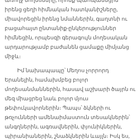
իրենց ցեղի հիմնական հատկանիշները,
միավորեցին իրենց նմաններին, գաղտնի ու
բացահայտ ընտանիք-ընկերություններ
հիմնեցին, որպեսզի գերագույն մողեսական
արդարությամբ բաժանեն ցամաքը միմյանց
միջև։
Իմ նախապապը՝ Մեղոս չորրորդ
Երանելին, համախմբեց բոլոր
մողեսանմաններին, հասավ աշխարի ծայրն ու
մեզ միացրեց նաև բոլոր մյուս
թեփուկավորներին։ Պապս՝ ձկների ու
թռչունների ամենաիմաստուն տեսակներին՝
անգղներին, ագռավներին, փյունիկներին,
պիրանիաներին, շնաձկներին ևայլն։ Իսկ ես,