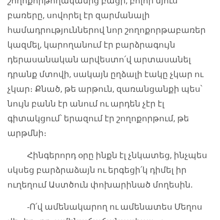
շողոքորթողականից բացի, բոլոր մյուս
բառերը, սովորել էր զարմանալի
համադրություններով նոր շողոքորթաբառեր
կազմել, կարողանում էր բարձրագույն
դերասանական արվեստո՛վ արտասանել
դրանք մտովի, սակայն ըղձալի էակը չկար ու
չկար։ Քնած, թե արթուն, զառանցանքի պես՝
նույն բանն էր անում ու արդեն չէր էլ
գիտակցում՝ երազում էր շողոքորթում, թե
արթմնի։
Հինգերորդ օրը ինքն էլ չնկատեց, ինչպես
սկսեց բարձրաձայն ու երգեցի՛կ դիմել իր
ուղեղում Աստծուն փոխարինած մողեսին.
-Ո՛վ ամենակարող ու ամենատես Մեղոս