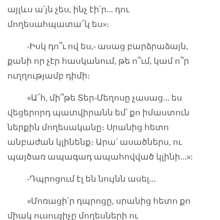
այլևս ա՛յն չես, ինչ էի՛ր… դու
մողեսահպատա՜կ ես»։
-Իսկ դո՞ւ ով ես,- ասաց բարձրաձայն,
քանի որ չէր հասկանում, թե ո՞ւմ, կամ ո՞ր
ուղղությամբ դիմի։
«Ա՜հ, մի՞թե Տեր-Մեղոսը չասաց… ես
վեցերորդ պատվիրանն եմ՝ քո իմաստուն
ներքին մողեսականը։ Սրանից հետո
անբաժան կլինենք։ Արա՛ ասածներս, ու
պայծառ ապագադ ապահովված կլինի…»:
-Դպրոցում էլ են նույնն ասել…
«Մոռացի՛ր դպրոցը, սրանից հետո քո
միակ ուսուցիչը մողեսների ու