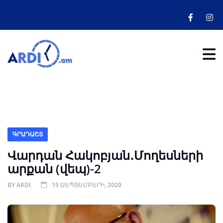
ԳՐԱԴԱՇՏ
Վարդան Հակոբյան․Մողեսների
արքան (վեպ)-2
BY
ARDI
15 ՍԵՊՏԵՄԲԵՐԻ, 2020