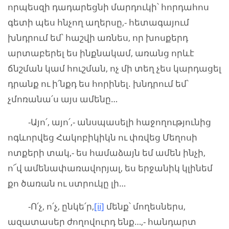
որպեսզի դադարեցնի մարդուկի՝ հորդահոս
գետի պես հնչող աղերսը,- հետագայում
խնդրում եմ՝ հաշվի առնես, որ խոսքերդ
արտաբերել ես ինքնակամ, առանց որևէ
ճնշման կամ հուշման, ոչ մի տեղ չես կարդացել
դրանք ու ի՛նքդ ես հորինել. խնդրում եմ՝
չմոռանա՛ս այս ամենը…
-Այո՛, այո՛,- անսպասելի հաջողությունից
ոգևորվեց Հակոբիկիկն ու փռվեց Մեղոսի
ոտքերի տակ,- ես համաձայն եմ ամեն ինչի,
ո՜վ ամենափառավորյալ, ես երջանիկ կլինեմ
քո ծառան ու ստրուկը լի…
-Ո՛չ, ո՛չ, ընկե՛ր,
[ii]
մենք՝ մողեսներս,
ազատասեր ժողովուրդ ենք…,- հանդարտ