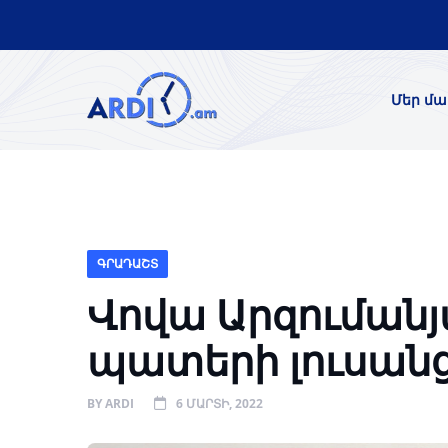
Մեր մա
ԳՐԱԴԱՇՏ
Վովա Արզումանյ
պատերի լուսան
BY
ARDI
6 ՄԱՐՏԻ, 2022