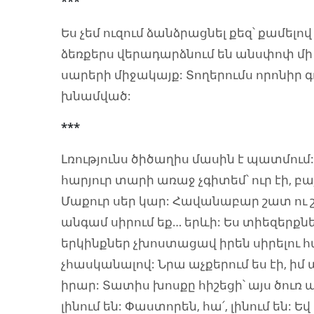
***
Ես չեմ ուզում ձանձրացնել քեզ՝ քամելո
ձեռքերս վերադարձնում են անսփոփ մի
սարերի միջակայք: Տողերումս որոնիր գ
խնամված:
***
Լռությունս ծիծաղիս մասին է պատմում:
հարյուր տարի առաջ չգիտեմ՝ ուր էի, բայ
Մաքուր սեր կար: Հավանաբար շատ ու շա
անգամ սիրում եք… երևի: Ես տիեզերքնե
երկինքներ չխոստացավ իրեն սիրելու հ
չհասկանալով: Նրա աչքերում ես էի, իմ 
իրար: Տատիս խոսքը հիշեցի՝ այս ծու
լինում են: Փաստորեն, հա՛, լինում են: