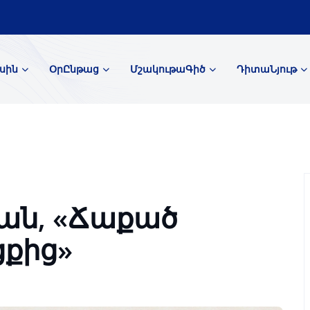
սին
ՕրԸնթաց
ՄշակութաԳիծ
ԴիտաՆյութ
ան, «Ճաքած
ցքից»