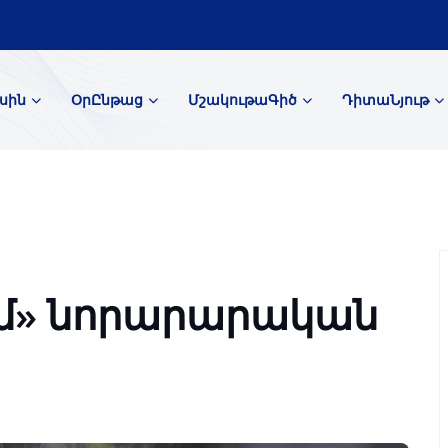
սին
ՕրԸնթաց
ՄշակութաԳիծ
ԴիտաՆյութ
ժամ» նորարարական