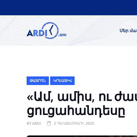
Մեր մա
ԹԱՏՐՈՆ
ԿՐԵԱՏԻՎ
«Ամ, ամիս, ու 
ցուցահանդեսը
BY
ARDI
2 ԴԵԿՏԵՄԲԵՐԻ, 2025