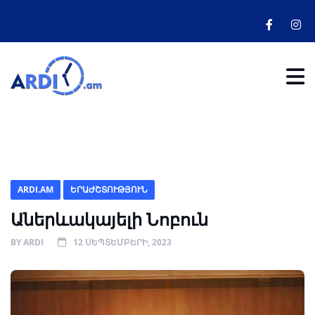
ARDI.AM
ԵՐԱԺՇՏՈՒԹՅՈՒՆ
Աներևակայելի Նոբուն
BY
ARDI
12 ՍԵՊՏԵՄԲԵՐԻ, 2023