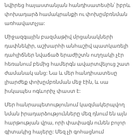
նվիրեց հայաստանյան հանդիսատեսին՝ իբրև
փոխադարձ համակրանքի ու փոխըմբռնման
առհավատչյա:
Միջազգային բազմաթիվ մրցանակների
դափնեկիր, աշխարհի անհաշիվ պատկառելի
դահլիճներ նվաճած երաժիշտն ուղղակի չէր
հեռանում բեմից համերգն ավարտվելուց շատ
ժամանակ անց: Նա և մեր հանդիսատեսը
լիարժեք փոխըմբռնման մեջ էին, և սա
իսկապես ոգևորիչ փաստ է:
Մեր հանրապետությունում կազմակերպվող
նման իրադարձությունները մեզ դնում են այն
հարթության վրա, որի փափագն ունեն բոլոր
գիտակից հայերը: Մեզ չի գոհացնում