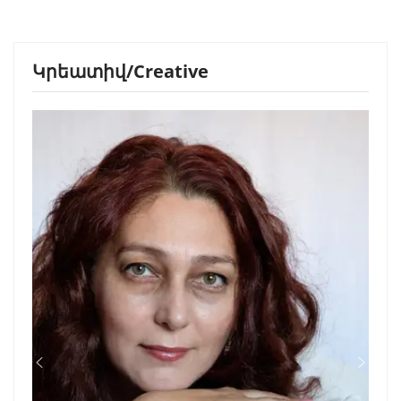
Կրեատիվ/Creative