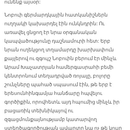
ունենք այսօր:
Նոբուի գերմարդկային հատկանիշներն
ուղղակի կախարդել էին ունկնդրին: Ու
առավել ցնցող էր նրա օրգանական
կապվածությունը դաշնամուրի հետ: Երբ
նրան ուղեկցող տղամարդը խարխափուն
քայլերով ու զգույշ Նոբուին բերում էր մինչև
Արամ Խաչատրյան համերգասրահի բեմի
կենտրոնում տեղադրված ռոյալը, բոլորը
շունչները պահած սպասում էին, թե երբ է
երեսունհինգամյա հանճարը հպվելու
գործիքին, որովհետև այդ հպումից մինչև իր
բացառիկ տեխնիկայով ու
զգացմունքայնությամբ կատարվող
ստեղծագործության ավարտը նա ոչ թե կույր