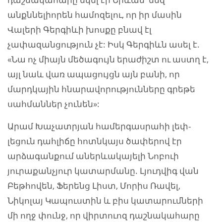
անքննելիորեն համոզելու, որ իր մասին
Վալերի Գերգիևի խոսքը բնավ էլ
չափազանցություն չէ: Իսկ Գերգիևն ասել է.
«Նա ոչ միայն մեծագույն երաժիշտ ու աստղ է,
այլ նաև վառ ապացույցն այն բանի, որ
մարդկային հնարավորությունները գրեթե
սահմաններ չունեն»:
Արամ Խաչատրյան համերգասրահի լեփ-
լեցուն դահլիճը հոտնկայս ծափերով էր
արձագանքում աներևակայելի Նոբուի
յուրաքանչյուր կատարմանը. Լյուդվիգ վան
Բեթհովեն, Ֆերենց Լիստ, Մորիս Ռավել,
Նիկոլայ Կապուստին և բիս կատարումների
մի ողջ փունջ, որ վիրտուոզ դաշնակահարը