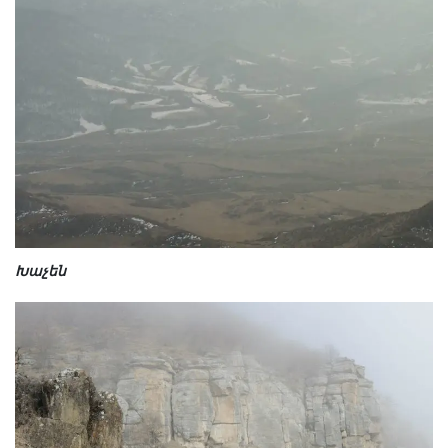
Խաչեն