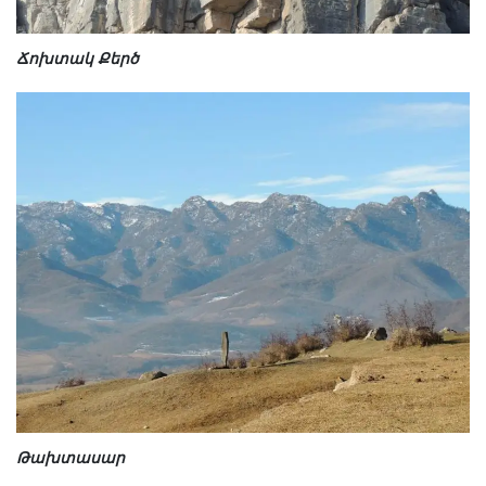
Ճոխտակ Քերծ
Թախտասար