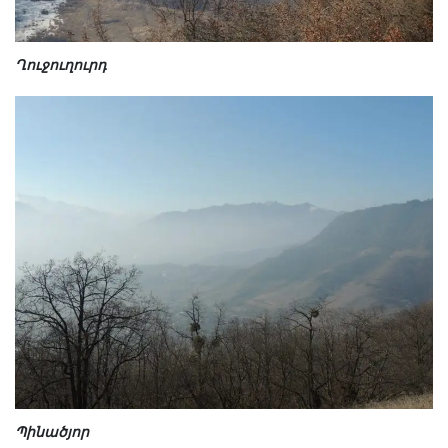
Ղուջուղուրդ
Պինածյոր