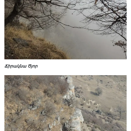
Ճիրակնա Ծյոր