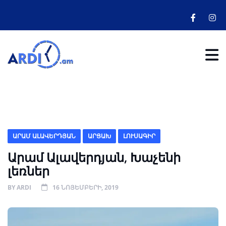
ԱՐԱՄ ԱԼԱՎԵՐԴՅԱՆ
ԱՐՑԱԽ
ԼՈՒՍԱԳԻՐ
Արամ Ալավերդյան, Խաչենի
լեռներ
BY
ARDI
16 ՆՈՅԵՄԲԵՐԻ, 2019