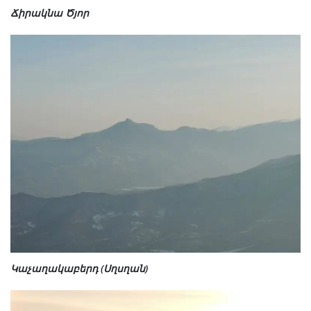
Ճիրակնա Ծյոր
Կաչաղակաբերդ (Սղսղան)