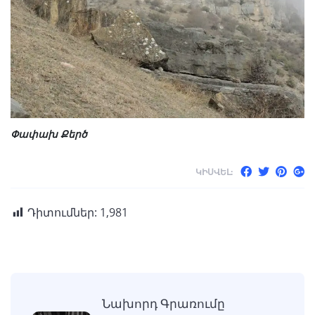
Փափախ Քերծ
ԿԻՍՎԵԼ:
Դիտումներ:
1,981
Նախորդ Գրառումը