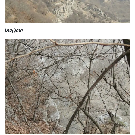
Սալկոտ