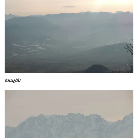
Խաչեն