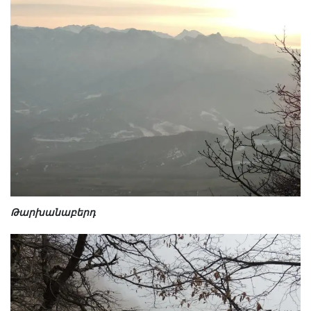
Թարխանաբերդ