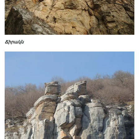
Ճիրակն