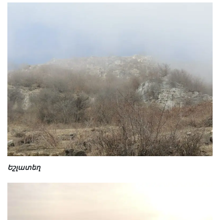
Եշլատեղ