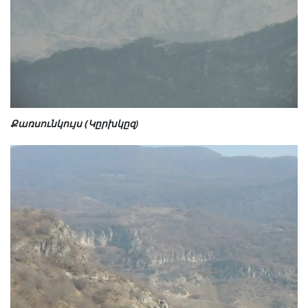
Քառսունկույս (Կըրխկըզ
)