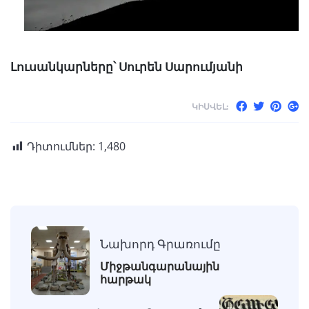
Լուսանկարները՝ Սուրեն Սարումյանի
ԿԻՍՎԵԼ:
Դիտումներ:
1,480
Նախորդ Գրառումը
Միջթանգարանային
հարթակ