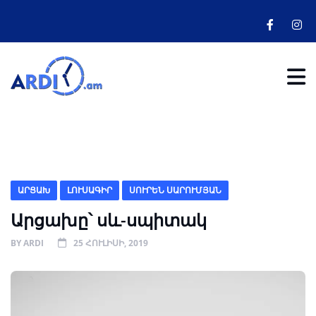
ԱՐՑԱԽ
ԼՈՒՍԱԳԻՐ
ՍՈՒՐԵՆ ՍԱՐՈՒՄՅԱՆ
Արցախը՝ սև-սպիտակ
BY
ARDI
25 ՀՈՒԼԻՍԻ, 2019