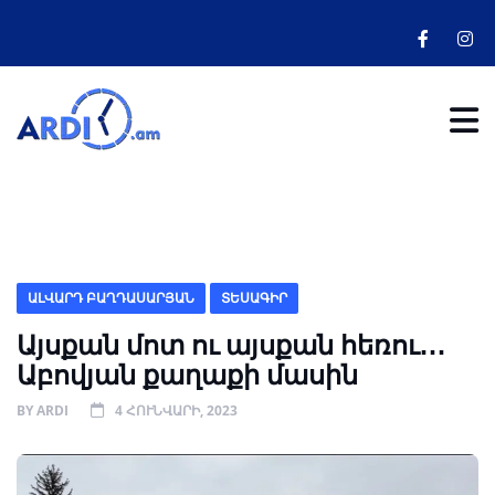
ԱԼՎԱՐԴ ԲԱՂԴԱՍԱՐՅԱՆ
ՏԵՍԱԳԻՐ
Այսքան մոտ ու այսքան հեռու․․․
Աբովյան քաղաքի մասին
BY
ARDI
4 ՀՈՒՆՎԱՐԻ, 2023