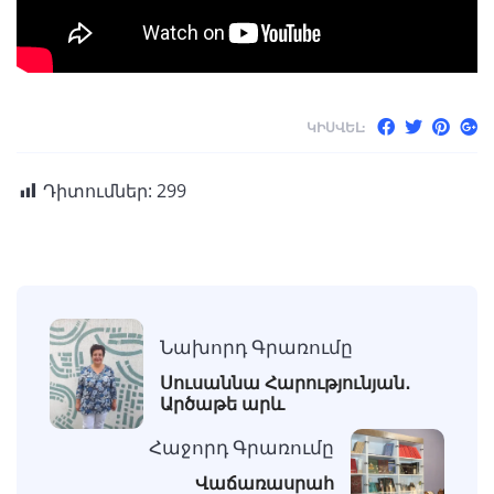
ԿԻՍՎԵԼ:
Դիտումներ:
299
Նախորդ Գրառումը
Սուսաննա Հարությունյան․
Արծաթե արև
Հաջորդ Գրառումը
Վաճառասրահ