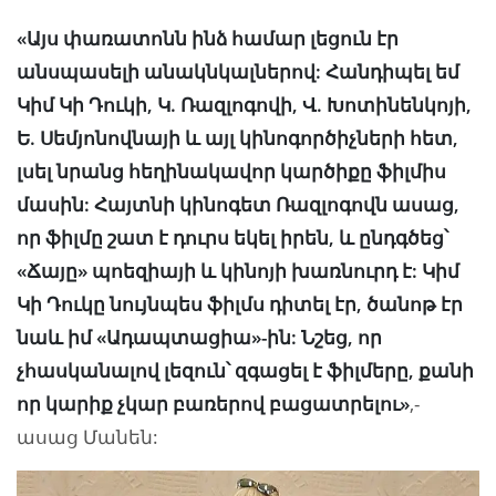
«Այս փառատոնն ինձ համար լեցուն էր
անսպասելի անակնկալներով: Հանդիպել եմ
Կիմ Կի Դուկի, Կ. Ռազլոգովի, Վ. Խոտինենկոյի,
Ե. Սեմյոնովնայի և այլ կինոգործիչների հետ,
լսել նրանց հեղինակավոր կարծիքը ֆիլմիս
մասին: Հայտնի կինոգետ Ռազլոգովն ասաց,
որ ֆիլմը շատ է դուրս եկել իրեն, և ընդգծեց՝
«Ճայը» պոեզիայի և կինոյի խառնուրդ է: Կիմ
Կի Դուկը նույնպես ֆիլմս դիտել էր, ծանոթ էր
նաև իմ «Ադապտացիա»-ին: Նշեց, որ
չհասկանալով լեզուն՝ զգացել է ֆիլմերը, քանի
որ կարիք չկար բառերով բացատրելու»
,-
ասաց Մանեն: