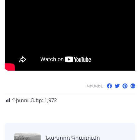
ԿԻՍՎԵԼ:
Դիտումներ:
1,972
Նախորդ Գրառումը