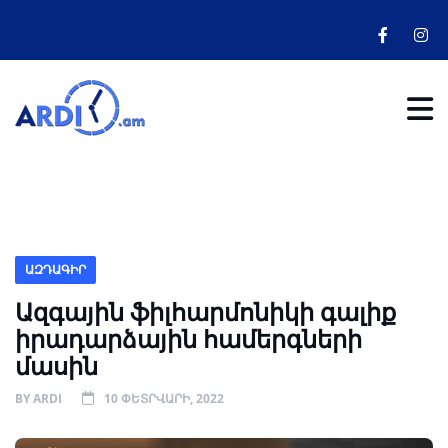
ԱԶԴԱԳԻՐ
Ազգային ֆիլհարմոնիկի գալիք
իրադարձային համերգների
մասին
BY
ARDI
10 ՓԵՏՐՎԱՐԻ, 2022