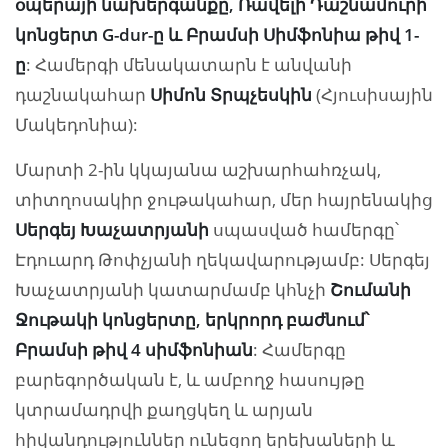
օպերայի նախերգանքը, Ռավելի Դաշնամուրի
կոնցերտ G-dur-ը և Բրամսի Սիմֆոնիա թիվ 1-
ը
: Համերգի մենակատարն է անվանի
դաշնակահար
Սիմոն Տրպչեսկին
(Հյուսիսային
Մակեդոնիա):
Մարտի 2-ին կկայանա աշխարհահռչակ,
տիտղոսակիր ջութակահար, մեր հայրենակից
Սերգեյ Խաչատրյանի
սպասված համերգը՝
Էդուարդ Թոփչյանի ղեկավարությամբ: Սերգեյ
Խաչատրյանի կատարմամբ կհնչի
Շումանի
Ջութակի կոնցերտը, երկրորդ բաժնում՝
Բրամսի թիվ 4 սիմֆոնիան
: Համերգը
բարեգործական է, և ամբողջ հասույթը
կտրամադրվի քաղցկեղ և արյան
հիվանդություններ ունեցող երեխաների և