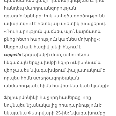
պատճառած ցավի, դատարկության և դրա
հանդեպ մարդու անզորության
զգացմունքները: Իսկ ստեղծագործությունն
ավարտվում է հետևյալ պոետիկ խոսքերով.
‹‹Դու հարություն կառնես, այո՛, կարճատև
քնից հետո հարություն կառնես մոխրից››:
Սկզբում այն հազիվ լսելի հնչում է
cappella
երգչախմբի մոտ, այնուհետև
հնգաձայն երգչախմբի հզոր ունիսոնում և
վերջապես նվագախմբում փայլատակում է
որպես հիմն ստեղծագործական
անմահության, հիմն հավիտենական կյանքի:
Ֆիլհարմոնիկի հաջորդ համերգը, որը
նույնպես նշանակալից իրադարձություն է,
կկայանա Փետրվարի 25-ին: Նվագախումբը