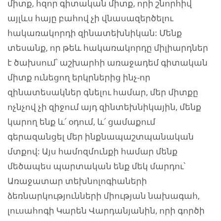
միտք, հզոր գիտական միտք, որի շնորհիվ
այլևս հայը բահով չի վնասազերծելու
հակառակորդի զինատեխնիկան: Մենք
տեսանք, որ թեև հակառակորդը միլիարդներ
է ծախսում՝ աշխարհի առաջադեմ գիտական
միտք ունեցող երկրներից ինչ-որ
զինատեսակներ գնելու համար, մեր միտքը
ոչնչով չի զիջում այդ զինտեխնիկային, մենք
կարող ենք և՛ օդում, և՛ ցամաքում
գերազանցել մեր ինքնապաշտպանական
մտքով: Այս համոզմունքի համար մենք
մեծապես պարտական ենք մեկ մարդու՝
Առաջատար տեխնոլոգիաների
ձեռնարկությունների միության նախագահ,
լուսահոգի Կարեն Վարդանյանին, որի գործի