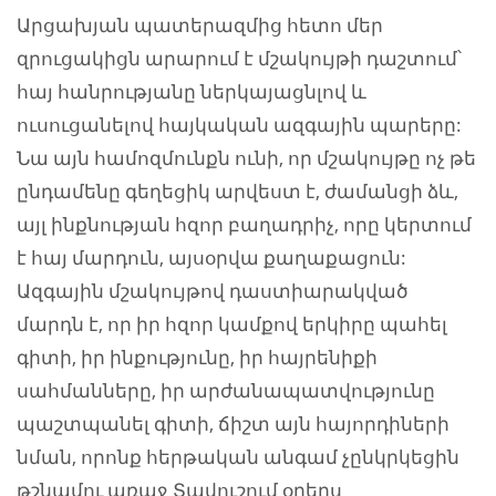
Արցախյան պատերազմից հետո մեր
զրուցակիցն արարում է մշակույթի դաշտում՝
հայ հանրությանը ներկայացնլով և
ուսուցանելով հայկական ազգային պարերը:
Նա այն համոզմունքն ունի, որ մշակույթը ոչ թե
ընդամենը գեղեցիկ արվեստ է, ժամանցի ձև,
այլ ինքնության հզոր բաղադրիչ, որը կերտում
է հայ մարդուն, այսօրվա քաղաքացուն:
Ազգային մշակույթով դաստիարակված
մարդն է, որ իր հզոր կամքով երկիրը պահել
գիտի, իր ինքությունը, իր հայրենիքի
սահմանները, իր արժանապատվությունը
պաշտպանել գիտի, ճիշտ այն հայորդիների
նման, որոնք հերթական անգամ չընկրկեցին
թշնամու առաջ Տավուշում օրերս