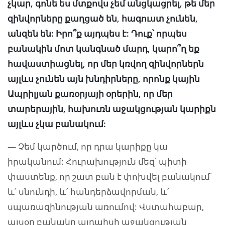
չկար, գոնե ես մտքովս չեմ անցկացրել, թե մեր
զինվորները քաղցած են, հագուստ չունեն,
անզեն են: Իրո՞ք այդպես է: Դուք՝ որպես
բանակին մոտ կանգնած մարդ, կարո՞ղ եք
հավաստիացնել, որ մեր կռվող զինվորներն
այլևս չունեն այն խնդիրները, որոնք կային
Ապրիլյան քառօրյայի օրերին, որ մեր
տարերային, հախուռն աջակցության կարիքն
այլևս չկա բանակում:
— Չեմ կարծում, որ դրա կարիքը կա
իրականում: Հուրախություն մեզ՝ պիտի
փաստենք, որ շատ բան է փոխվել բանակում՝
և՛ սնունդի, և՛ հանդերձավորման, և՛
սպառազինության առումով: Վստահաբար,
այսօր բանակը այդպիսի աջակցության