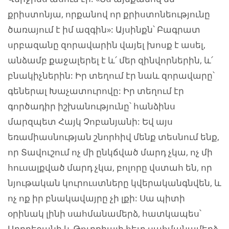
քրիստոնյա, որքանով որ քրիստոնեությունը
ծառայում է իմ ազգին»: Այսինքն՝ Բագրատ
սրբազանը զորավարին վայել խոսք է ասել,
անձամբ քաջալերել է և՛ մեր զինվորներին, և՛
բնակիչներին: Իր տեղում էր նաև զորավարը՝
գեներալ Խաչատուրովը: Իր տեղում էր
գործադիր իշխանությունը՝ հանձինս
մարզպետ Հայկ Չոբանյանի: Եվ այս
եռամիասնության շնորհիվ մենք տեսնում ենք,
որ Տավուշում ոչ մի ընկճված մարդ չկա, ոչ մի
հուսալքված մարդ չկա, բոլորը վստահ են, որ
նյութական կուրուստները կվերականգնվեն, և
ոչ ոք իր բնակավայրը չի լքի: Սա պիտի
օրինակ լինի սահմանամերձ, հատկապես՝
Ադրբեջանի և Թուրքիայի հետ սահմանամերձ