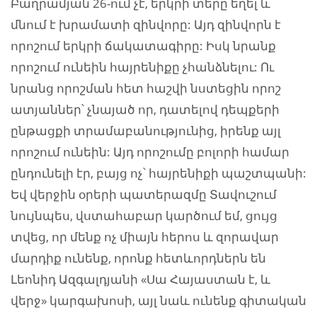
Բաղրամյան 26-ում չէ, երկրի տերը եղել և
մնում է խրամատի զինվորը: Այդ զինվորն է
որոշում երկրի ճակատագիրը: Իսկ նրանք
որոշում ունեին հայրենիքը չհանձնելու: Ու
նրանց որոշման հետ հաշվի նստեցին որոշ
ատյաններ՝ չնայած որ, դատելով դեպքերի
ընթացքի տրամաբանությունից, իրենք այլ
որոշում ունեին: Այդ որոշումը բոլորի համար
ընդունելի էր, բայց ոչ՝ հայրենիքի պաշտպանի:
Եվ վերջին օրերի պատերազմը Տավուշում
նույնպես, վստահաբար կարծում եմ, ցույց
տվեց, որ մենք ոչ միայն հերոս և զորավար
մարդիք ունենք, որոնք հետևորդներն են
Լեոնիդ Ազգալդյանի «Սա Հայաստան է, և
վերջ» կարգախոսի, այլ նաև ունենք գիտական