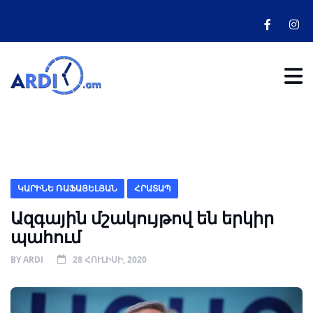
ԿԱՐԻՆԵ ՌԱՖԱՅԵԼՅԱՆ
ՀՐԱՏԱՊ
Ազգային մշակույթով են երկիր
պահում
BY
ARDI
28 ՀՈՒԼԻՍԻ, 2020