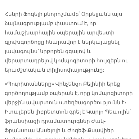
Հենրի Ֆոգելի բնորոշմամբ՝ Օրբելյանն այս
ձայնագրությամբ փաստում է, որ
համաշխարհային օպերային արվեստի
գլուխգործոցը հնարավոր է ներկայացնել
լավագույնս՝ նրբորեն զգալով և
վերարտադրելով կոմպոզիտորի հույզերն ու
երաժշտական փիլիսոփայությունը:
«Պուրիտանները» Վինչենցո Բելինիի երեք
գործողությամբ օպերան է, որը կոմպոզիտորի
վերջին ավարտուն ստեղծագործությունն է։
Իտալերեն լիբրետտոն գրել է Կարլո Պեպոլին՝
ֆրանսիացի դրամատուրգներ Ժակ-
Ֆրանսուա Անսելոյի և Ժոզեֆ-Քսավիեր