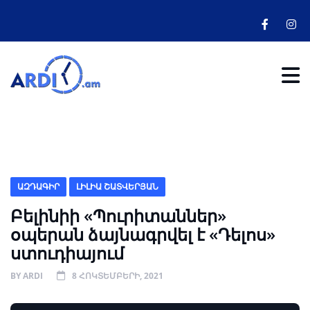
ԱԶԴԱԳԻՐ
ԼԻԼԻԱ ՇԱՏՎԵՐՅԱՆ
Բելինիի «Պուրիտաններ»
օպերան ձայնագրվել է «Դելոս»
ստուդիայում
BY
ARDI
8 ՀՈԿՏԵՄԲԵՐԻ, 2021