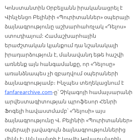
Կոնստանտին Օրբելյանն իրականացրել է
Վինչենցո Բելինիի «Պուրիտաններ» օպերայի
ձայնագրությունը աշխարհահռչակ «Դելոս»
ստուդիայում: Համաշխարհային
երաժշտական կյանքում դա նշանակալի
իրադարձություն է, մանավանդ եթե հաշվի
առնենք այն հանգամանքը, որ «Դելոսը»
առանձնապես չի զբաղվում օպերաների
ձայնագրությամբ։ Ինչպես տեղեկացնում է
fanfarearchive.com
-ը՝ Չիկագոյի համալսարանի
արվեստագիտության պրոֆեսոր Հենրի
Ֆոգելի հավաստմամբ՝ «Դելոսի» այս
ձայնագրությունը Վ. Բելինիի «Պուրիտաններ»
օպերայի լավագույն ձայնագրություններից
մեկն է։ Այն կյանքի է կոչվել Կոնստանտին