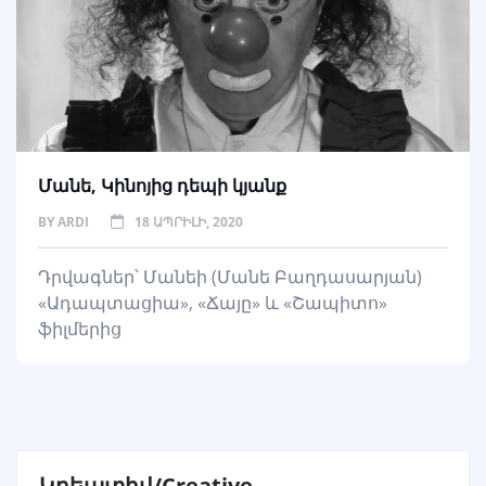
Մանե, Կինոյից դեպի կյանք
BY
ARDI
18 ԱՊՐԻԼԻ, 2020
Դրվագներ՝ Մանեի (Մանե Բաղդասարյան)
«Ադապտացիա», «Ճայը» և «Շապիտո»
ֆիլմերից
Կրեատիվ/Creative