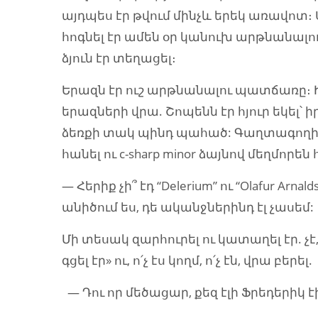
այդպես էր թվում մինչև երեկ առավոտ։
հոգնել էր ամեն օր կանուխ արթնանալուց
ձյուն էր տեղացել։
Երազն էր ուշ արթնանալու պատճառը։ Իր
երազների վրա. Շոպենն էր հյուր եկել
ձեռքի տակ պինդ պահած: Գաղտագողի 
հանել ու c-sharp minor ձայնով մեղմորե
— Հերիք չի՞ էդ “Delerium” ու “Olafur Ar
անիծում ես, դե ականջներինդ էլ չասեմ:
Մի տեսակ զարհուրել ու կատաղել էր. չ
գցել էր» ու, ո՛չ էս կողմ, ո՛չ էն, վրա բերել.
— Դու որ մեծացար, քեզ էլի Ֆրեդերիկ է