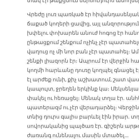
տակ էր թաքցնում ներսուդուրս անողն
Վրեժը լուռ պառկած էր հիվանդասենյակո
ճաքած կողերի ցավից, այլ անզորությո
խփելու փոխարեն անուժ հոգոց էր հանո
ընթացքում շենքում ոչինչ չէր պատահել
վաղուց ոչ մի նոր բան չէր պատահել։ Ամե
շենքի լիազորն էր։ Ապրում էր վերջին հ
կողմի հարևանը դուռը կողպել գնացել է
էլ արժեք ունի, քիչ աշխատում, շատ վա
կապույտ, ջրեղեն երկինք կա։ Մեկսենյ
փակել ու հեռացել։ Մենակ տղա էր. անհ
պատերազմ ու չէր վերադարձել։ Վերջի
տնից դուրս գալիս բարևել էին իրար. տղ
սովորականից պայծառ էր. գիշերն արթու
ժառանգ ունենալու մասին մտածել…