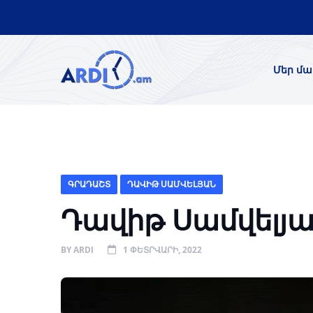
Մեր մա
ԳՐԱԴԱՇՏ
ԴԱՎԻԹ ՍԱՄՎԵԼՅԱՆ
Դավիթ Սամվելյա
BY
ARDI
1 ՓԵՏՐՎԱՐԻ, 2022