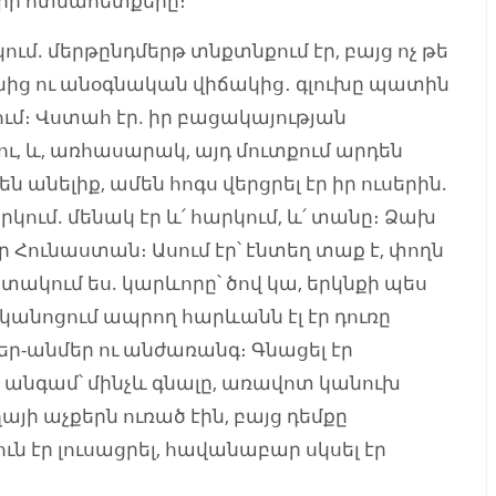
երի ոտնահետքերը։
ւմ. մերթընդմերթ տնքտնքում էր, բայց ոչ թե
ւնից ու անօգնական վիճակից․ գլուխը պատին
ւմ։ Վստահ էր. իր բացակայության
ու, և, առհասարակ, այդ մուտքում արդեն
ն անելիք, ամեն հոգս վերցրել էր իր ուսերին.
արկում. մենակ էր և՛ հարկում, և՛ տանը։ Ձախ
ր Հունաստան։ Ասում էր՝ էնտեղ տաք է, փողն
ստակում ես. կարևորը՝ ծով կա, երկնքի պես
ականոցում ապրող հարևանն էլ էր դուռը
եր-անմեր ու անժառանգ։ Գնացել էր
ն անգամ՝ մինչև գնալը, առավոտ կանուխ
այի աչքերն ուռած էին, բայց դեմքը
ն էր լուսացրել, հավանաբար սկսել էր