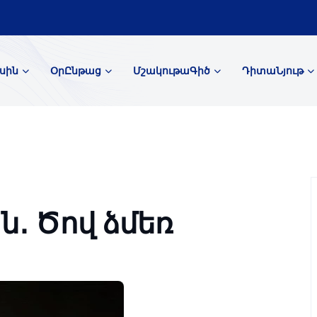
սին
ՕրԸնթաց
ՄշակութաԳիծ
ԴիտաՆյութ
ն․ Ծով ձմեռ