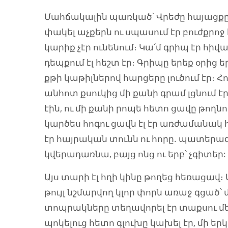
Մահճակալին պառկած՝ Վրեժը հայացքը 
փակել աչքերն ու սպասում էր բուժքրո
կարիք չէր ունենում։ Կա՛մ գրիպ էր հիվա
դեպքում էլ հեշտ էր։ Գրիպը երեք օրից ե
քթի կաթիլներով հարցերը լուծում էր։ Հո
անհոտ քսուկից մի քանի գրամ լցնում է
էին, ու մի քանի րոպե հետո ցավը թողն
կարծես հոգու ցավն էլ էր առժամանակ 
էր հայրական տունն ու հորը. պատերազմ
կվերադառնա, բայց ոնց ու երբ՝ չգիտեր:
Այս տարի էլ հղի կինը թողեց հեռացավ։
թույլ նշմարվող կլոր փորն առաջ գցած՝
տոպրակները տեղավորել էր տաքսու մե
պոկելուց հետո գլուխը կախել էր, մի երկ