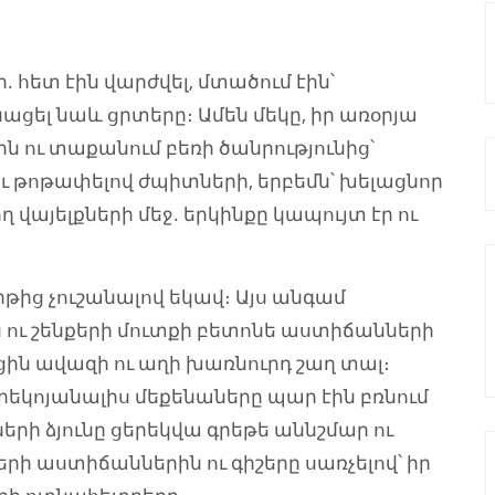
. հետ էին վարժվել, մտածում էին՝
նացել նաև ցրտերը։ Ամեն մեկը, իր առօրյա
րն ու տաքանում բեռի ծանրությունից՝
ու թոթափելով ժպիտների, երբեմն՝ խելացնոր
ղ վայելքների մեջ. երկինքը կապույտ էր ու
րթից չուշանալով եկավ։ Այս անգամ
 ու շենքերի մուտքի բետոնե աստիճանների
ին ավազի ու աղի խառնուրդ շաղ տալ։
երեկոյանալիս մեքենաները պար էին բռնում
երի ձյունը ցերեկվա գրեթե աննշմար ու
երի աստիճաններին ու գիշերը սառչելով՝ իր