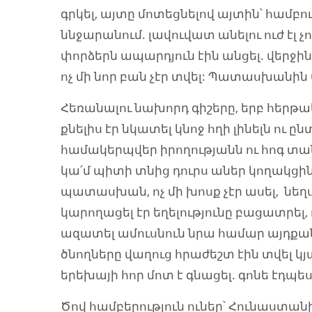
գրկել, այտը մոտեցնելով այտին՝ համբու
ննջարանում. լավուվատ անելու ուժ էլ 
փորձերն ապարդյուն էին անցել. վերջի
ոչ մի նոր բան չէր տվել: Պատասխանին 
Հեռանալու նախորդ գիշերը, երբ հերթ
քնելիս էր նկատել կնոջ հղի լինելն ու 
համակերպվեր իրողությանն ու հոգ տանե
կա՛մ պիտի տնից դուրս աներ կողակցին։
պատասխան, ոչ մի խոսք չէր ասել, նեղսր
կարողացել էր եղելությունը բացատրել, 
ազատել ամուսնուն նրա համար այդքան
ծնողները վաղուց հրաժեշտ էին տվել կ
երեխայի հոր մոտ է գնացել. գոնե էդպես
Ծով համբերություն ուներ՝ Հունաստան