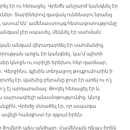
րել էր ու հեռացել։ Վրեժն անշարժ կանգնել էր
չուներ։ Տարիներով զավակ ունենալու նրանց
ն, ասում են՝ ամենաստույգ հետազոտությունը
անգամ չէր սպասել, մեկնել էր սահման:
ական անգամ վերադարձել էր սահմանից,
ընտրության առջև էր կանգնել. կա՛մ պիտի
ր կնոջն ու ուրիշի երեխու հեր դառնար,
 Վերջինս, գլխին տեղացող թուքումուրին ի
տել էր, վախից բերանը ջուր էր առել ու ո՛չ
ո՛չ էլ արդարանալ: Թողել հեռացել էր և
 սարսափելի անամոթությունից. կնոջ
յանքին: Վրեժը մտածել էր, որ ապագա
 ավելի հանգիստ էր զգում իրեն։
ի ծովերի պես անծայր։ Համենայն դեպս իրեն