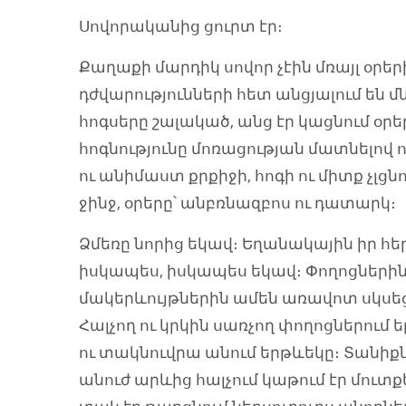
Սովորականից ցուրտ էր։
Քաղաքի մարդիկ սովոր չէին մռայլ օրերի
դժվարությունների հետ անցյալում են մ
հոգսերը շալակած, անց էր կացնում օրե
հոգնությունը մոռացության մատնելով 
ու անիմաստ քրքիջի, հոգի ու միտք չլցնո
ջինջ, օրերը՝ անբռնազբոս ու դատարկ։
Ձմեռը նորից եկավ։ Եղանակային իր հե
իսկապես, իսկապես եկավ։ Փողոցներին
մակերևույթներին ամեն առավոտ սկսեց
Հալչող ու կրկին սառչող փողոցներում 
ու տակնուվրա անում երթևեկը։ Տանիքն
անուժ արևից հալչում կաթում էր մուտք