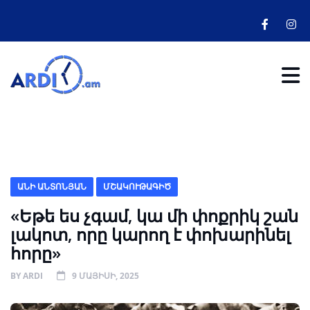
ԱՆԻ ԱՆՏՈՆՅԱՆ
ՄՇԱԿՈՒԹԱԳԻԾ
«Եթե ես չգամ, կա մի փոքրիկ շան
լակոտ, որը կարող է փոխարինել
հորը»
BY
ARDI
9 ՄԱՅԻՍԻ, 2025