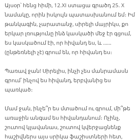
Այսօր՝ հենց հիմի, 12.XI ստացա գրածդ 25. X
նամակը, որին իսկույն պատասխանում եմ։ Իմ
թանկագին, չարատանջ, սիրելի մայրիկս, քո
երկար լռությունը ինձ կասկածի մեջ էր գցում,
ես կասկածում էի, որ հիվանդ ես, և ……
(ընթեռնելի չէ) գրում են, որ հիվանդ ես։
Պառավ ջան! Սիրելիս, ինչի չես մանրամասն
գրում՝ ինչով ես հիվանդ, երբվանից ես
պառկած։
Մամ ջան, ինչե՞ր ես մտածում ու գրում, մի՞թե
առաջին անգամ ես հիվանդանում։ Ոչինչ,
շուտով կլավանաս, շուտով կվերջացնենք
հաշիվներս այս սրիկա ֆաշիստների հետ,