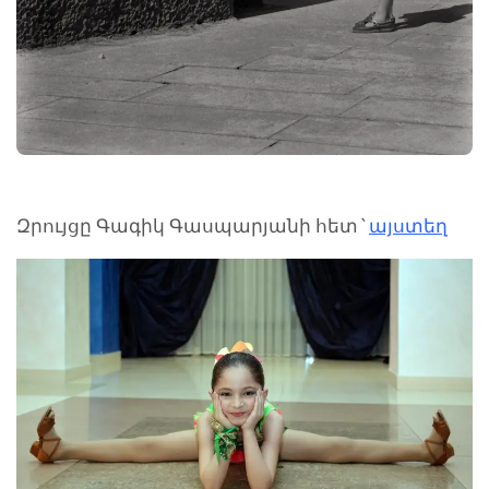
Զրույցը Գագիկ Գասպարյանի հետ`
այստեղ