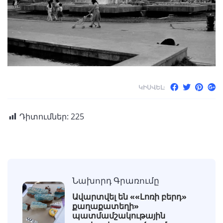
ԿԻՍՎԵԼ:
Դիտումներ:
225
Նախորդ Գրառումը
Ավարտվել են ««Լոռի բերդ»
քաղաքատեղի»
պատմամշակութային