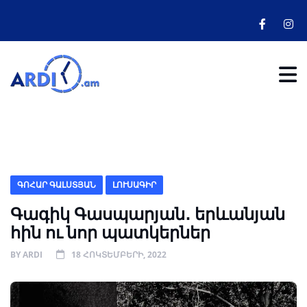
ԳՈՀԱՐ ԳԱԼՍՏՅԱՆ
ԼՈՒՍԱԳԻՐ
Գագիկ Գասպարյան․ երևանյան
հին ու նոր պատկերներ
BY
ARDI
18 ՀՈԿՏԵՄԲԵՐԻ, 2022