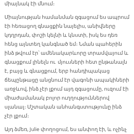
միայնակ էի մնում։
Միայնության համանման զգացում ես ապրում
էի հեռացող գնացքին նայելիս, անիվները
կդղրդան, փոշի կելնի և կնստի, իսկ ես դեռ
հենց այնտեղ կանգնած եմ։ Նման պահերին
ինձ թվում էր՝ ամենակարևորը տրամվայում և
գնացքում լինելն ու մյուսների հետ ընթանալն
է, բայց և գնացքում, երբ հանդիպակաց
ճեպընթացը անցնում էր վագոնի ապակիների
առջևով, ինձ չէր լքում այդ զգացումը, ուզում էի
միաժամանակ բոլոր ուղղություններով
սլանալ։ Մշտական անհանգստությունը ինձ
չէր լքում։
Այդ ձմեռ, Julie փողոցում, ես անփող էի, և ոչինչ