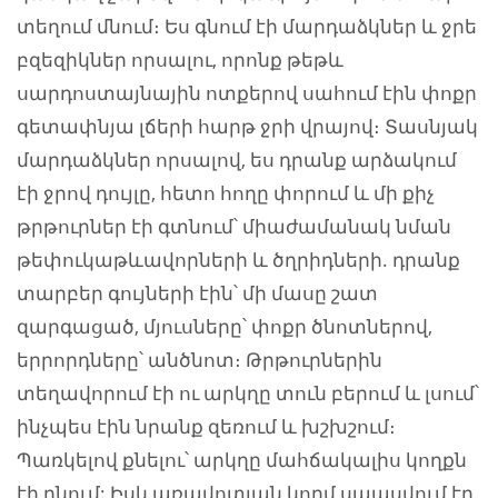
տեղում մնում։ Ես գնում էի մարդաձկներ և ջրե
բզեզիկներ որսալու, որոնք թեթև
սարդոստայնային ոտքերով սահում էին փոքր
գետափնյա լճերի հարթ ջրի վրայով։ Տասնյակ
մարդաձկներ որսալով, ես դրանք արձակում
էի ջրով դույլը, հետո հողը փորում և մի քիչ
թրթուրներ էի գտնում՝ միաժամանակ նման
թեփուկաթևավորների և ծղրիդների. դրանք
տարբեր գույների էին՝ մի մասը շատ
զարգացած, մյուսները՝ փոքր ծնոտներով,
երրորդները՝ անծնոտ։ Թրթուրներին
տեղավորում էի ու արկղը տուն բերում և լսում՝
ինչպես էին նրանք զեռում և խշխշում։
Պառկելով քնելու՝ արկղը մահճակալիս կողքն
էի դնում: Իսկ առավոտյան կողմ սպասվում էր