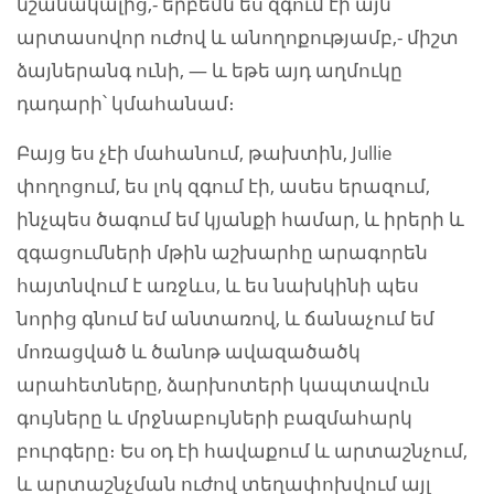
նշանակալից,- երբեմն ես զգում էի այն
արտասովոր ուժով և անողոքությամբ,- միշտ
ձայներանգ ունի, — և եթե այդ աղմուկը
դադարի՝ կմահանամ։
Բայց ես չէի մահանում, թախտին, Jullie
փողոցում, ես լոկ զգում էի, ասես երազում,
ինչպես ծագում եմ կյանքի համար, և իրերի և
զգացումների մթին աշխարհը արագորեն
հայտնվում է առջևս, և ես նախկինի պես
նորից գնում եմ անտառով, և ճանաչում եմ
մոռացված և ծանոթ ավազածածկ
արահետները, ձարխոտերի կապտավուն
գույները և մրջնաբույների բազմահարկ
բուրգերը։ Ես օդ էի հավաքում և արտաշնչում,
և արտաշնչման ուժով տեղափոխվում այլ