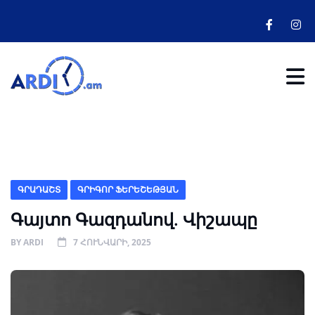
ԳՐԱԴԱՇՏ
ԳՐԻԳՈՐ ՖԵՐԵՇԵԹՅԱՆ
Գայտո Գազդանով. Վիշապը
BY
ARDI
7 ՀՈՒՆՎԱՐԻ, 2025