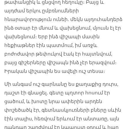
թափանցիկ և ցնցվող հեղուկը։ Բայց և
այդժամ երկու ըմբռնումների
հնարավորություն ունեի. մեկն այդուհանդերձ
ինձ օտար էր մնում և վախեցնում, մյուսն էլ էր
վախեցնում։ Երբ ինձ վիշապի մասին
հեքիաթներ էին պատմում, իմ առջև
բոժոժավոր թեփուկով էակ էր հայտնվում,
բայց գիշերները վիշապն ինձ չէր երազվում։
Իրական վիշապին ես ավելի ուշ տեսա։
Մի անգամ ուշ գարնանը ես քաղաքից դուրս,
դաշտ էի գնացել. գետը պղտոր հոսում էր
ցածում, և խոտը նրա ափերին արդեն
փոշեծածկ էր, գետնասկյուռների բները սևին
էին տալիս, հեռվում երևում էր անտառը, այն
դանդաղ շարժվում էր կապույտ օդում և հար