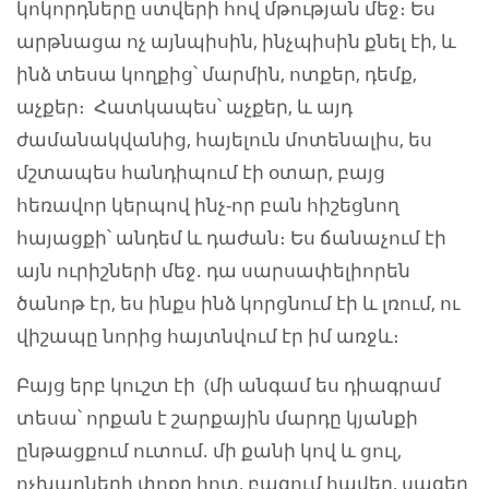
կոկորդները ստվերի հով մթության մեջ։ Ես
արթնացա ոչ այնպիսին, ինչպիսին քնել էի, և
ինձ տեսա կողքից՝ մարմին, ոտքեր, դեմք,
աչքեր։ Հատկապես՝ աչքեր, և այդ
ժամանակվանից, հայելուն մոտենալիս, ես
մշտապես հանդիպում էի օտար, բայց
հեռավոր կերպով ինչ-որ բան հիշեցնող
հայացքի՝ անդեմ և դաժան։ Ես ճանաչում էի
այն ուրիշների մեջ. դա սարսափելիորեն
ծանոթ էր, ես ինքս ինձ կորցնում էի և լռում, ու
վիշապը նորից հայտնվում էր իմ առջև։
Բայց երբ կուշտ էի (մի անգամ ես դիագրամ
տեսա՝ որքան է շարքային մարդը կյանքի
ընթացքում ուտում. մի քանի կով և ցուլ,
ոչխարների փոքր հոտ, բազում հավեր, սագեր