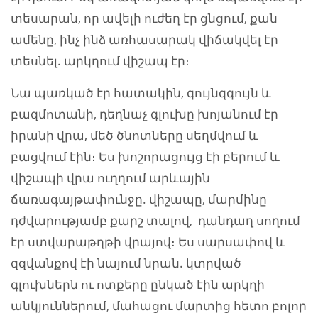
տեսարան, որ ավելի ուժեղ էր ցնցում, քան
ամենը, ինչ ինձ առհասարակ վիճակվել էր
տեսնել. արկղում վիշապ էր։
Նա պառկած էր հատակին, գույնզգույն և
բազմոտանի, դեղնաչ գլուխը խոյանում էր
իրանի վրա, մեծ ծնոտները սեղմվում և
բացվում էին։ Ես խոշորացույց էի բերում և
վիշապի վրա ուղղում արևային
ճառագայթափունջը. վիշապը, մարմինը
դժվարությամբ քարշ տալով, դանդաղ սողում
էր ստվարաթղթի վրայով։ Ես սարսափով և
զզվանքով էի նայում նրան. կտրված
գլուխներն ու ոտքերը ընկած էին արկղի
անկյուններում, մահացու մարտից հետո բոլոր