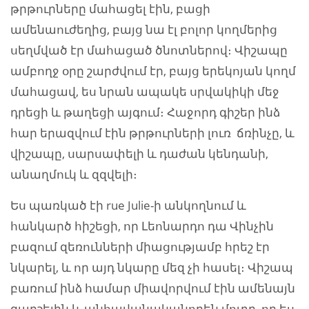
թրթուրները մահացել էին, բացի
ամենաուժեղից, բայց նա էլ բոլոր կողմերից
սեղմված էր մահացած ծնոտներով։ Վիշապը
ամբողջ օրը շարժվում էր, բայց երեկոյան կողմ
մահացավ, ես նրան ապակե սրվակիկի մեջ
դրեցի և թաղեցի այգում։ Հաջորդ գիշեր ինձ
հար երազվում էին թրթուրների լուռ ճռինչը, և
վիշապը, սարսափելի և դաժան կենդանի,
անաղմուկ և զզվելի։
Ես պառկած էի rue Julie-ի անկողնում և
հանկարծ հիշեցի, որ Լեոնարդո դա Վինչին
բազում զեռունների միացությամբ հրեշ էր
նկարել, և որ այդ նկարը մեզ չի հասել։ Վիշապ
բառում ինձ համար միավորվում էին ամենայն
գարշելին և անհավանականորեն մոտը, որ ես