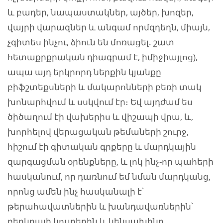
և բադեր, նապաստակներ, այծեր, խոզեր,
վայրի վարազներ և անգամ որմզդեղն, միայն,
չգիտես ինչու, ձիուն են մոռացել. շատ
հետաքրքրական դիագրամ է, իմիջիայլոց),
ապա այդ երկրորդ ներքին կյանքը
բիֆշտեքսների և մակարոնների բեռի տակ
խոնարհվում և սսկվում էր։ Եվ այդժամ ես
ծիծաղում էի վախերիս և վիշապի վրա, և,
խորհելով վերացական թեմաների շուրջ,
հիշում էի գիտական գրքերը և մարդկային
զարգացման օրենքները, և լոկ ինչ-որ պահերի
հասկանում, որ դառնում եմ նման մարդկանց,
որոնց ամեն ինչ հասկանալի է՝
թերահավատներին և խանդավառներին՝
բերկրալի կույրերին և կենսախինդ