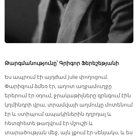
Թարգմանությունը՝ Գրիգոր Ֆերեշեթյանի
Ես ապրում էի այդժամ Julie փողոցում.
Փարիզում ձմեռ էր, աղոտ աղջամուղջը
երերում էր օդում, ջրակաթիլները զրնգում էին
կղմինդրի վրա, տրամվայի աղմուկը մոտենում
էր և ստիպում ապակիներին դղրդալ և
հետզհետե թաղվում էր մշուշի և
տարածության մեջ, այն լքում էր սենյակս, և ես