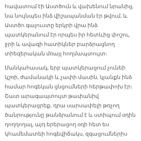
հավատում էի Աստծուն և վախենում նրանից,
նա նույնպես ինձ վիշապանման էր թվում, և
Աստծո գալուստը երկրի վրա ինձ
պատկերանում էր որպես իր հետևից փոշու,
ջրի և ավազի հատիկներ բարձրացնող
տիեզերական մռայլ հողմապտույտ։
Մանկահասակ, երբ պատկերացում չունեի
կշռի, ժամանակի և չափի մասին, կյանքն ինձ
համար հոգեկան ցնցումների հերթափոխ էր։
Շատ արագապտույտ թափանիվ
պատկերացրեք. դրա սարսափելի թռչող
ծանրությունը թանձրանում է և ստիպում օդին
դողդողալ, այդ երերացող օդի հետ ես
կհամեմատեի հոգեվիճակս, զգացումներիս