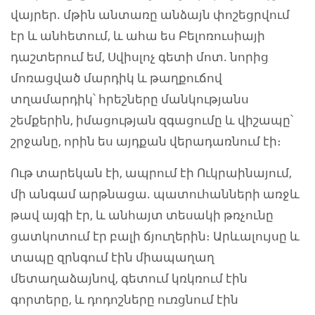
վայրեր. մթին անտառը անձայն փոշեցրվում
էր և անհետում, և ահա ես Բելոռուսիայի
դաշտերում եմ, Սվիսլոչ գետի մոտ. նորից
մոռացված մարդիկ և թաղքուճով
տղամարդիկ՝ հրեշները մանկությանս
շեմքերին, իմացության զգացումը և վիշապը՝
շրջանը, որին ես այդքան վերադառնում էի։
Ութ տարեկան էի, ապրում էի Ուկրաինայում,
մի անգամ արթնացա. պատուհանների առջև
թավ այգի էր, և անհայտ տեսակի թռչունը
ցատկոտում էր բալի ճյուղերին։ Արևալույսը և
տապը զրնգում էին միապաղաղ
մետաղաձայնով, գետում կռկռում էին
գորտերը, և դոդոշները ուռցնում էին