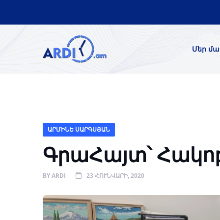
Մեր մա
ԱՐՄԻՆԵ ՍԱՐԳՍՅԱՆ
ԳրաՀայտ՝ Հակո
BY
ARDI
23 ՀՈՒՆՎԱՐԻ, 2020