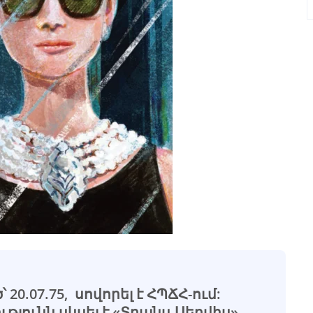
20.07.75, սովորել է ՀՊՃՀ-ում:
յունն սկսել է «Տրանս-Սերվիս»