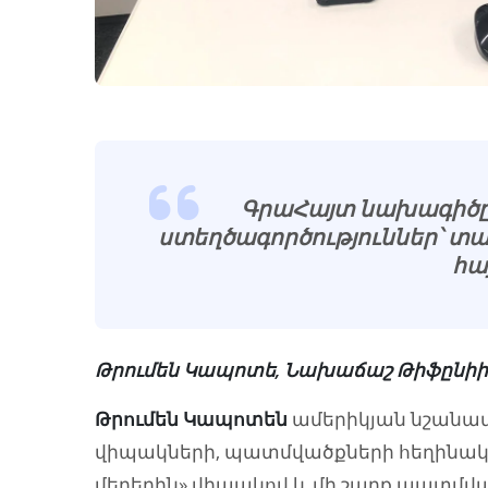
ԳրաՀայտ նախագիծը 
ստեղծագործություններ՝ տ
հա
Թրումեն Կապոտե, Նախաճաշ Թիֆընիի
Թրումեն Կապոտեն
ամերիկյան նշանավո
վիպակների, պատմվածքների հեղինակ: 
մեղեդին» վիպակով և մի շարք պատմված