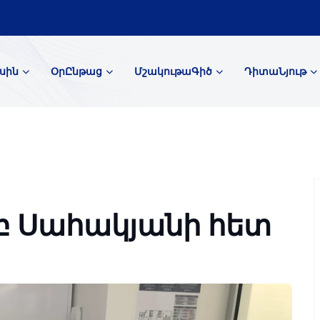
սին
ՕրԸնթաց
ՄշակութաԳիծ
ԴիտաՆյութ
բ Սահակյանի հետ