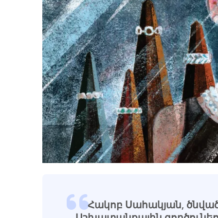
Հակոբ Սահակյան, ծնված՝ 
Աշխատանքային գործունեութ