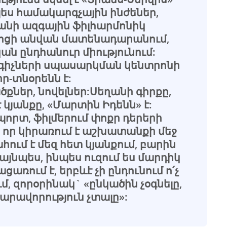
պես համակարգչային ինժեներ,
նի ազգային ֆիլհարմոնիկ
տոցի անվան մատենադարանում,
ն ընդհանուր միությունում:
իչների սպասարկման կենտրոնի
ր-տնօրենն է:
քներ, նովելներ:Սեղանի գիրքը,
է կյանքը, «Մարտին Իդենն» է:
որտ, ֆիլմերում փոքր դերերի
 որ կիրառում է աշխատանքի մեջ
ահում է մեզ հետ կյանքում, բարին
այնպես, ինպես ուզում ես մարդիկ
ացառում է, երբևէ չի ընդունում ո՛չ
մ, զորօրինակ` «ընկածին չօգնելը,
նարավորություն չտալը»: