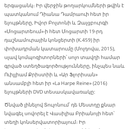
երգացանկ։ Իր վերջին թողարկումների թվին է
պատկանում Դիանա Դամրաուի հետ իր
ելույթները, Իվոր Բոլտոնի և Զալցբուրգի
«Մոցարտեում»-ի հետ Մոցարտի 19-րդ
դաշնամուրային կոնցերտի (K.459) իր
փոխադրման կատարումը (Մոլդովա, 2015),
սլավ կոմպոզիտորների՝ սոլո տավղի համար
գրված ստեղծագործությունները, ինչպես նաև
Ուիլլիամ Քրիստիի և «Ար Ֆլորիսան»
անսամբլի հետ իր «La Harpe Reine» (2016)
ելույթների DVD տեսասկավառակը:
Ծնված լինելով Տուլոնում՝ դե Մեստղը քնար
նվագել սովորել է Վասիլիա Բրիանոյի հետ՝
տեղի կոնսերվատորիայում։ Իր