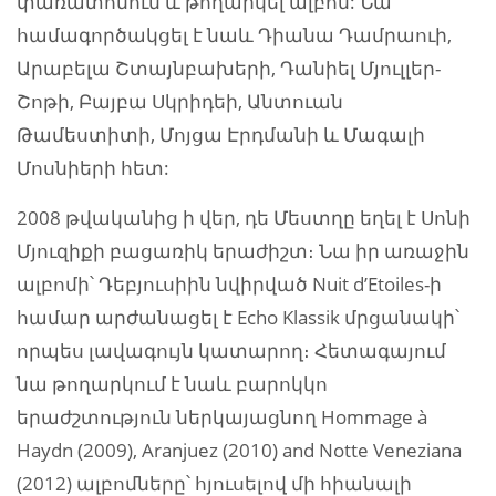
փառատոնում և թողարկել ալբոմ: Նա
համագործակցել է նաև Դիանա Դամրաուի,
Արաբելա Շտայնբախերի, Դանիել Մյուլլեր-
Շոթի, Բայբա Սկրիդեի, Անտուան
Թամեստիտի, Մոյցա Էրդմանի և Մագալի
Մոսնիերի հետ:
2008 թվականից ի վեր, դե Մեստղը եղել է Սոնի
Մյուզիքի բացառիկ երաժիշտ։ Նա իր առաջին
ալբոմի՝ Դեբյուսիին նվիրված Nuit d’Etoiles-ի
համար արժանացել է Echo Klassik մրցանակի՝
որպես լավագույն կատարող։ Հետագայում
նա թողարկում է նաև բարոկկո
երաժշտություն ներկայացնող Hommage à
Haydn (2009), Aranjuez (2010) and Notte Veneziana
(2012) ալբոմները՝ հյուսելով մի հիանալի