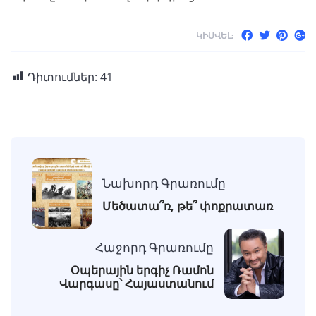
ԿԻՍՎԵԼ:
Դիտումներ:
41
Նախորդ Գրառումը
Մեծատա՞ռ, թե՞ փոքրատառ
Հաջորդ Գրառումը
Օպերային երգիչ Ռամոն
Վարգասը՝ Հայաստանում