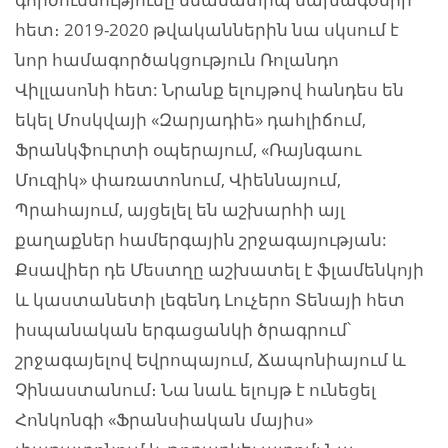
հետ։ 2019-2020 թվականներին նա սկսում է
նոր համագործակցություն Ռոլանդո
Վիլլասոնի հետ: Նրանք ելույթով հանդես են
եկել Մոսկվայի «Զարյադիե» դահլիճում,
Ֆրանկֆուրտի օպերայում, «Ռայնգաու
Մուզիկ» փառատոնում, Վիեննայում,
Պրահայում, այցելել են աշխարհի այլ
քաղաքներ համերգային շրջագայության:
Քսավիեր դե Մեստղը աշխատել է ֆլամենկոյի
և կաստանետի լեգենդ Լուչերո Տենայի հետ
իսպանական երգացանկի ծրագրում՝
շրջագայելով Եվրոպայում, Ճապոնիայում և
Չինաստանում։ Նա նաև ելույթ է ունեցել
Հոնկոնգի «Ֆրանսիական մայիս»