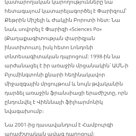
կատարողական կարողությունները նա
հետագայում կատարելագործել է Փարիզում՝
Քեթրին Միշելի և Ժակլին Բորոտի հետ: Նա
նաև սովորել է Փարիզի «Sciences Po»
(Քաղաքագիտության փարիզյան
ինստիտուտ), իսկ հետո Լոնդոնի
տնտեսագիտական դպրոցում: 1998-ին նա
արժանացել է իր առաջին մրցանակին՝ ԱՄՆ-ի
Բլումինգտոնի քնարի հեղինակավոր
միջազգային մրցույթում և նույն թվականին
դարձել առաջին ֆրանսիացի երաժիշտը, որն
ընդունվել է Վիեննայի ֆիլհարմոնիկ
նվագախումբ։
Նա 2001-ից դասավանդում է Համբուրգի
արաժշտական ավագ դպրոցում։