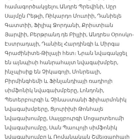
համագործակցելու Անդրե Պրեվինի, Սըր
Սայմըն Րեթլի, Ռիկարդո Մուտիի, Դանիելե
Գատտիի, Ֆիլիպ Ջորդանի, Քրիստիան
Յարվիի, Բերթրանդ դե Բիլլիի, Անդրես Օրոսկո-
Էստրադայի, Դանիել Հարդինգի և Միրգա
Գրաժինիտե-Թիլայի հետ։ Նրան նվագակցել
են այնպիսի հանրահայտ նվագախմբեր,
ինչպիսիք են Չիկագոյի, Մոնրեալի,
Բիրմինգհեմի և Ֆինլանդիայի ռադիոյի
սիմֆոնիկ նվագախմբերը, Լոնդոնի,
Պետերբուրգի և Չինաստանի Ֆիլհարմոնիկ
նվագախմբերը, Ցյուրիխի Թոնհալե
նվագախումբը, Սալցբուրգի Մոցարտեումի
նվագախումբը, Սան Պաուլոյի սիմֆոնիկ
նվագախումբը և Ռոմանական Շվեյցարիայի