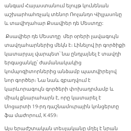
անգամ Հայաստանում ելույթ կունենան
աշխարհահռչակ տենոր Ռոլանդո Վիլլասոնը
և տավիղահար Քսավիեր դե Մեստղը:
Քսավիեր դե Մեստղը մեր օրերի լավագույն
տավղահարներից մեկն է։ Լինելով իր գործիքի
կատարյալ վարպետ՝ նա ընդլայնել է տավղի
երգացանկը՝ ժամանակակից
կոմպոզիտորներից անձամբ պատվիրելով
նոր գործեր։ Նա նաև զբաղվում է
կարևորագույն գործերի փոխադրմամբ և
միակ քնարահարն է, որը կատարել է
Մոցարտի 19-րդ դաշնամուրային կոնցերտը
ֆա մաժորում, K 459։
Այս երաժշտական տեսլականը մղել է նրան