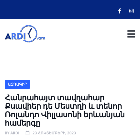
ԱԶԴԱԳԻՐ
Հանրահայտ տավղահար
Քսավիեր դե Մեստղի և տենոր
Ռոլանդո Վիլլասոնի երևանյան
համերգը
BY
ARDI
23 ՀՈԿՏԵՄԲԵՐԻ, 2023