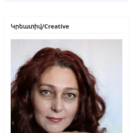
Կրեատիվ/Creative